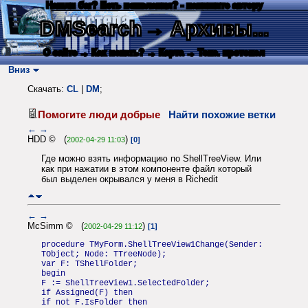
Нашли баг? Есть пожелания? - напишите автору
DMSearch
→ Архивы...
О сайте
→ Как искать?
→ Карта
→ Текс. протокол
Вниз
Скачать:
CL
|
DM
;
Помогите люди добрые
Найти похожие ветки
←
→
HDD © (
)
2002-04-29 11:03
[0]
Где можно взять информацию по ShellTreeView. Или
как при нажатии в этом компоненте файл который
был выделен окрывался у меня в Richedit
←
→
McSimm © (
)
2002-04-29 11:12
[1]
procedure TMyForm.ShellTreeView1Change(Sender:
TObject; Node: TTreeNode);
var F: TShellFolder;
begin
F := ShellTreeView1.SelectedFolder;
if Assigned(F) then
if not F.IsFolder then