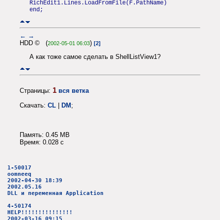
RichEdit1.Lines.LoadFromFile(F.PathName)
end;
←
→
HDD © (
)
2002-05-01 06:03
[2]
А как тоже самое сделать в ShellListView1?
1
Страницы:
вся ветка
Скачать:
CL
|
DM
;
Память: 0.45 MB
Время: 0.028 c
1-50017
oomneeq
2002-04-30 18:39
2002.05.16
DLL и переменная Application
4-50174
HELP!!!!!!!!!!!!!!!
2002-03-16 09:15