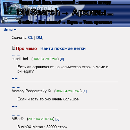
Нашли баг? Есть пожелания? - напишите автору
DMSearch
→ Архивы...
О сайте
→ Как искать?
→ Карта
→ Текс. протокол
Вниз
Скачать:
CL
|
DM
;
Про мемо
Найти похожие ветки
←
→
esprit_bel (
)
2002-04-29 07:41
[0]
Есть ли ограничения но количество строк в меме и
ричедит?
←
→
Anatoly Podgoretsky © (
)
2002-04-29 07:43
[1]
Если и есть то оно очень большое
←
→
MBo © (
)
2002-04-29 07:44
[2]
В win9X Memo ~32000 строк