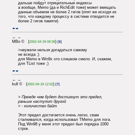
дальше пойдут отрицательные индексы
а вообще, Memo (да и RichEdit тоже) может вмещать
данные объемом не более 2 гигов (опят же исходя из
того, что каждому процессу в системе отводится не
более 2 гигов памяти)
←
→
MBo © (
)
2002-04-29 09:36
[6]
>неужели нельзя догадаться самому
не всегда ;)
для Memo в Win9x это слишком смело. И, скажем,
для TList тоже ;)
←
→
kull © (
)
2002-04-29 12:02
[7]
> Прежде чем будет достигнут это предел,
раньше наступит другой
> - количество байт
Этот предел достигается очень легко, свам
сталкивался, когда использовал TMemo для лога.
Под Win98 у меня этот предел был порядка 1000
строк.