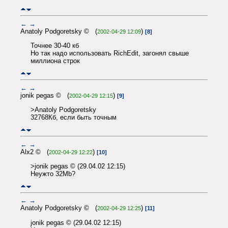
←
→
Anatoly Podgoretsky © (
)
2002-04-29 12:09
[8]
Точнее 30-40 кб
Но так надо использовать RichEdit, загонял свыше
миллиона строк
←
→
jonik pegas © (
)
2002-04-29 12:15
[9]
>Anatoly Podgoretsky
32768Кб, если быть точным
←
→
Alx2 © (
)
2002-04-29 12:22
[10]
>jonik pegas © (29.04.02 12:15)
Неужто 32Mb?
←
→
Anatoly Podgoretsky © (
)
2002-04-29 12:25
[11]
jonik pegas © (29.04.02 12:15)