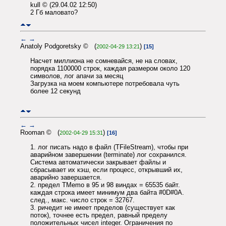
kull © (29.04.02 12:50)
2 Гб маловато?
←
→
Anatoly Podgoretsky © (
)
2002-04-29 13:21
[15]
Насчет миллиона не сомневайся, не на словах,
порядка 1100000 строк, каждая размером около 120
символов, лог апачи за месяц
Загрузка на моем компьютере потребовала чуть
более 12 секунд
←
→
Rooman © (
)
2002-04-29 15:31
[16]
1. лог писать надо в файл (TFileStream), чтобы при
аварийном завершении (terminate) лог сохранился.
Система автоматически закрывает файлы и
сбрасывает их кэш, если процесс, открывший их,
аварийно завершается.
2. предел TMemo в 95 и 98 виндах = 65535 байт.
каждая строка имеет минимум два байта #0D#0A.
след., макс. число строк = 32767.
3. ричедит не имеет пределов (существует как
поток), точнее есть предел, равный пределу
положительных чисел integer. Ограничения по