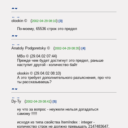
←
→
olookin © (
)
2002-04-29 08:10
[3]
По-моему, 65536 строк это предел
←
→
Anatoly Podgoretsky © (
)
2002-04-29 08:35
[4]
MBo © (29.04.02 07:44)
Прежде чем будет достигнут это предел, раньше
наступит другой - количество байт
olookin © (29.04.02 08:10)
А это требует дополнительного разъяснения, про что
ты рассказываешь?
←
→
Dy-Ty (
)
2002-04-29 08:41
[5]
ну что за вопрос - неужели нельзя догадаться
самому !!!!!
исходя из типа свойства ItemIndex : integer -
количество строк не должно превышать 2147483647,