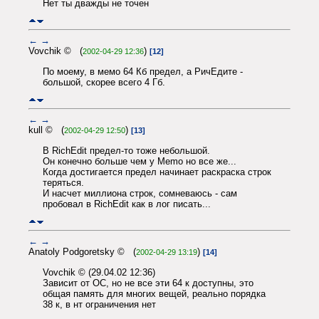
Нет ты дважды не точен
←
→
Vovchik © (
)
2002-04-29 12:36
[12]
По моему, в мемо 64 Кб предел, а РичЕдите -
большой, скорее всего 4 Гб.
←
→
kull © (
)
2002-04-29 12:50
[13]
В RichEdit предел-то тоже небольшой.
Он конечно больше чем у Memo но все же...
Когда достигается предел начинает раскраска строк
теряться.
И насчет миллиона строк, сомневаюсь - сам
пробовал в RichEdit как в лог писать...
←
→
Anatoly Podgoretsky © (
)
2002-04-29 13:19
[14]
Vovchik © (29.04.02 12:36)
Зависит от ОС, но не все эти 64 к доступны, это
общая память для многих вещей, реально порядка
38 к, в нт ограничения нет