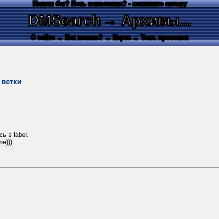
Нашли баг? Есть пожелания? - напишите автору
DMSearch
→ Архивы...
О сайте
→ Как искать?
→ Карта
→ Текс. протокол
 ветки
ь в label.
е)))