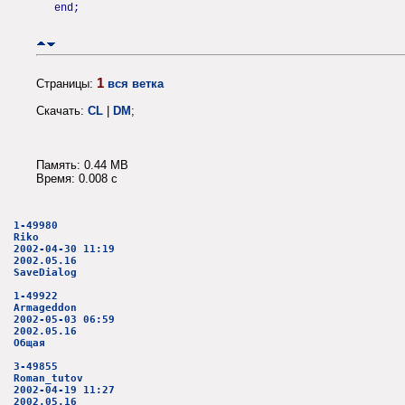
end;
1
Страницы:
вся ветка
Скачать:
CL
|
DM
;
Память: 0.44 MB
Время: 0.008 c
1-49980
Riko
2002-04-30 11:19
2002.05.16
SaveDialog
1-49922
Armageddon
2002-05-03 06:59
2002.05.16
Общая
3-49855
Roman_tutov
2002-04-19 11:27
2002.05.16