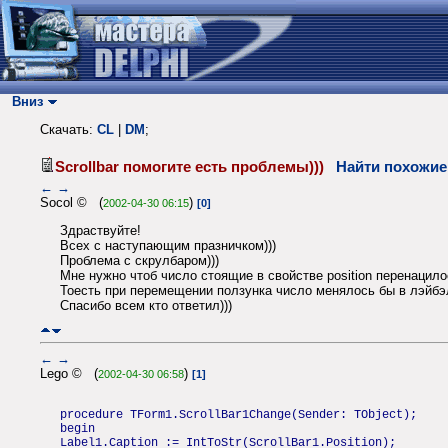
Вниз
Скачать:
CL
|
DM
;
Scrollbar помогите есть проблемы)))
Найти похожие
←
→
Socol © (
)
2002-04-30 06:15
[0]
Здраствуйте!
Всех с наступающим празничком)))
Проблема с скрулбаром)))
Мне нужно чтоб число стоящие в свойстве position перенацилос
Тоесть при перемещении ползунка число менялось бы в лэйбэл
Спасибо всем кто ответил)))
←
→
Lego © (
)
2002-04-30 06:58
[1]
procedure TForm1.ScrollBar1Change(Sender: TObject);
begin
Label1.Caption := IntToStr(ScrollBar1.Position);