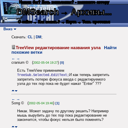
Нашли баг? Есть пожелания? - напишите автору
DMSearch
→ Архивы...
О сайте
→ Как искать?
→ Карта
→ Текс. протокол
Вниз
Скачать:
CL
|
DM
;
TreeView редактирование названия узла
Найти
похожие ветки
←
→
cranium © (
)
2002-05-04 19:27
[0]
Есть TreeView применияем
И как теперь запретить
TreeSub.Selected.EditText;
запретить потерю фокуса ввода с редактируемого
узла до тех пор пока не будет нажат "Enter" ???
←
→
Song © (
)
2002-05-04 19:46
[1]
Никак. Может задачу по другому решить? Например
мышь вырубить до тех пор пока редактирование не
закончится, чтобы фокус нельзя было поменять?