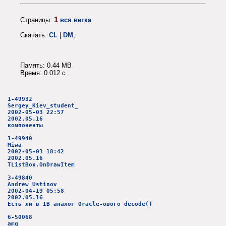
1
Страницы:
вся ветка
Скачать:
CL
|
DM
;
Память: 0.44 MB
Время: 0.012 c
1-49932
Sergey_Kiev_student_
2002-05-03 22:57
2002.05.16
компоненты
1-49940
Miwa
2002-05-03 18:42
2002.05.16
TListBox.OnDrawItem
3-49840
Andrew Ustinov
2002-04-19 05:58
2002.05.16
Есть ли в IB аналог Oracle-ового decode()
6-50068
amg