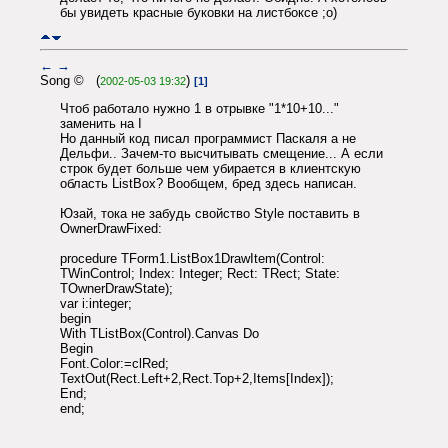
бы увидеть красные буковки на листбоксе ;о)
←
→
Song © (
)
2002-05-03 19:32
[1]
Чтоб работало нужно 1 в отрывке "1*10+10..."
заменить на I
Но данный код писал программист Паскаля а не
Дельфи.. Зачем-то высчитывать смещение... А если
строк будет больше чем убирается в клиентскую
область ListBox? Вообщем, бред здесь написан.
Юзай, тока не забудь свойство Style поставить в
OwnerDrawFixed:
procedure TForm1.ListBox1DrawItem(Control:
TWinControl; Index: Integer; Rect: TRect; State:
TOwnerDrawState);
var i:integer;
begin
With TListBox(Control).Canvas Do
Begin
Font.Color:=clRed;
TextOut(Rect.Left+2,Rect.Top+2,Items[Index]);
End;
end;