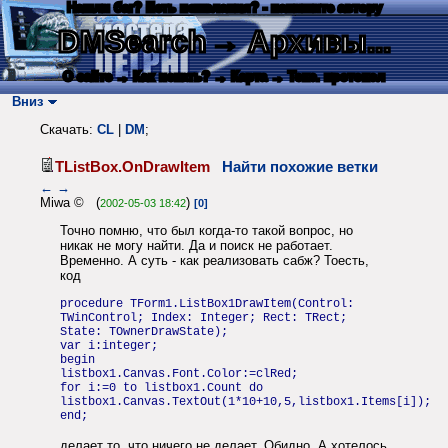
Нашли баг? Есть пожелания? - напишите автору
DMSearch
→ Архивы...
О сайте
→ Как искать?
→ Карта
→ Текс. протокол
Вниз
Скачать:
CL
|
DM
;
TListBox.OnDrawItem
Найти похожие ветки
←
→
Miwa © (
)
2002-05-03 18:42
[0]
Точно помню, что был когда-то такой вопрос, но
никак не могу найти. Да и поиск не работает.
Временно. А суть - как реализовать сабж? Тоесть,
код
procedure TForm1.ListBox1DrawItem(Control:
TWinControl; Index: Integer; Rect: TRect;
State: TOwnerDrawState);
var i:integer;
begin
listbox1.Canvas.Font.Color:=clRed;
for i:=0 to listbox1.Count do
listbox1.Canvas.TextOut(1*10+10,5,listbox1.Items[i]);
end;
делает то, что ничего не делает. Обидно. А хотелось