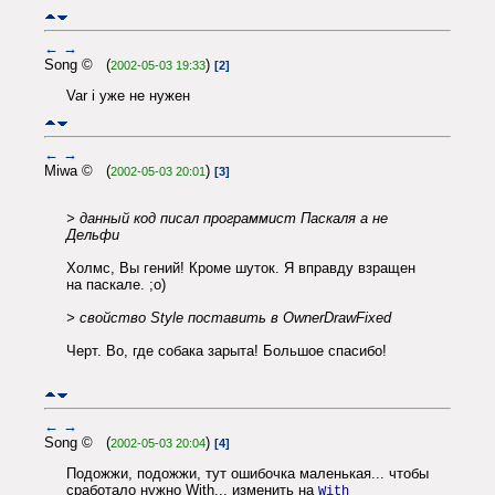
←
→
Song © (
)
2002-05-03 19:33
[2]
Var i уже не нужен
←
→
Miwa © (
)
2002-05-03 20:01
[3]
> данный код писал программист Паскаля а не
Дельфи
Холмс, Вы гений! Кроме шуток. Я вправду взращен
на паскале. ;о)
> свойство Style поставить в OwnerDrawFixed
Черт. Во, где собака зарыта! Большое спасибо!
←
→
Song © (
)
2002-05-03 20:04
[4]
Подожжи, подожжи, тут ошибочка маленькая... чтобы
сработало нужно With... изменить на
With