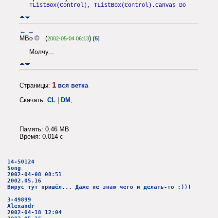
TListBox(Control), TListBox(Control).Canvas Do
←
→
MBo © (
)
2002-05-04 06:13
[5]
Молчу...
1
Страницы:
вся ветка
Скачать:
CL
|
DM
;
Память: 0.46 MB
Время: 0.014 c
14-50124
Song
2002-04-08 08:51
2002.05.16
Вирус тут пришёл... Даже не знаю чего и делать-то :)))
3-49899
Alexandr
2002-04-18 12:04