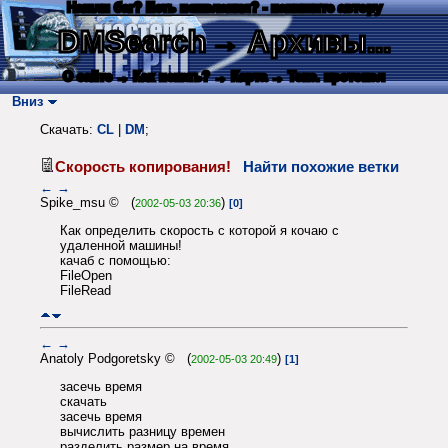
Нашли баг? Есть пожелания? - напишите автору
DMSearch
→ Архивы...
О сайте
→ Как искать?
→ Карта
→ Текс. протокол
Вниз
Скачать:
CL
|
DM
;
Скорость копирования!
Найти похожие ветки
←
→
Spike_msu © (
)
2002-05-03 20:36
[0]
Как определить скорость с которой я кочаю с
удаленной машины!
качаб с помощью:
FileOpen
FileRead
←
→
Anatoly Podgoretsky © (
)
2002-05-03 20:49
[1]
засечь время
скачать
засечь время
вычислить разницу времен
разделить размер на время