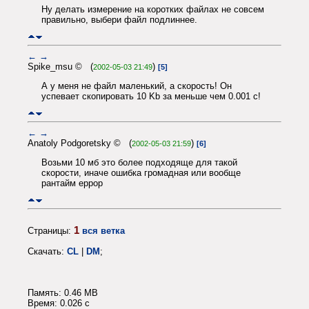
Ну делать измерение на коротких файлах не совсем
правильно, выбери файл подлиннее.
←
→
Spike_msu © (
)
2002-05-03 21:49
[5]
А у меня не файл маленький, а скорость! Он
успевает скопировать 10 Kb за меньше чем 0.001 с!
←
→
Anatoly Podgoretsky © (
)
2002-05-03 21:59
[6]
Возьми 10 мб это более подходяще для такой
скорости, иначе ошибка громадная или вообще
рантайм еррор
1
Страницы:
вся ветка
Скачать:
CL
|
DM
;
Память: 0.46 MB
Время: 0.026 c