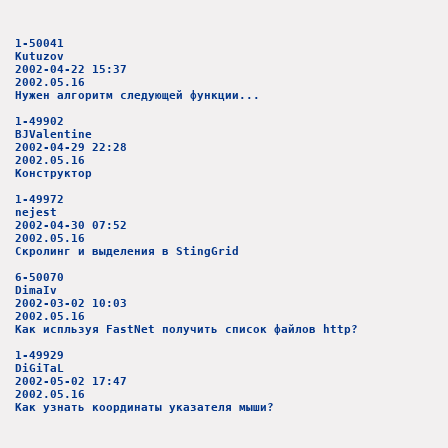
1-50041
Kutuzov
2002-04-22 15:37
2002.05.16
Нужен алгоритм следующей функции...
1-49902
BJValentine
2002-04-29 22:28
2002.05.16
Конструктор
1-49972
nejest
2002-04-30 07:52
2002.05.16
Скролинг и выделения в StingGrid
6-50070
DimaIv
2002-03-02 10:03
2002.05.16
Как испльзуя FastNet получить список файлов http?
1-49929
DiGiTaL
2002-05-02 17:47
2002.05.16
Как узнать координаты указателя мыши?