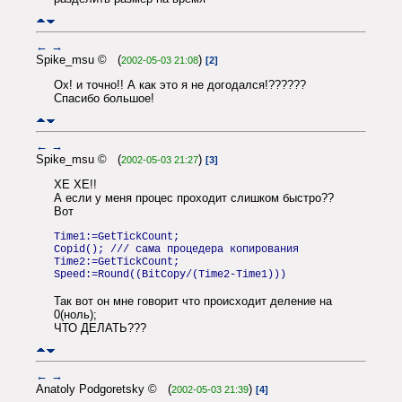
←
→
Spike_msu © (
)
2002-05-03 21:08
[2]
Ох! и точно!! А как это я не догодался!??????
Спасибо большое!
←
→
Spike_msu © (
)
2002-05-03 21:27
[3]
ХЕ ХЕ!!
А если у меня процес проходит слишком быстро??
Вот
Time1:=GetTickCount;
Copid(); /// сама процедера копирования
Time2:=GetTickCount;
Speed:=Round((BitCopy/(Time2-Time1)))
Так вот он мне говорит что происходит деление на
0(ноль);
ЧТО ДЕЛАТЬ???
←
→
Anatoly Podgoretsky © (
)
2002-05-03 21:39
[4]