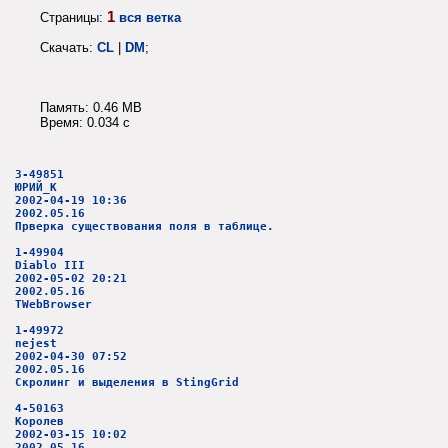
1
Страницы:
вся ветка
Скачать:
CL
|
DM
;
Память: 0.46 MB
Время: 0.034 c
3-49851
ЮРИЙ_К
2002-04-19 10:36
2002.05.16
Прверка существования поля в таблице.
1-49904
Diablo III
2002-05-02 20:21
2002.05.16
TWebBrowser
1-49972
nejest
2002-04-30 07:52
2002.05.16
Скролинг и выделения в StingGrid
4-50163
Королев
2002-03-15 10:02
2002.05.16