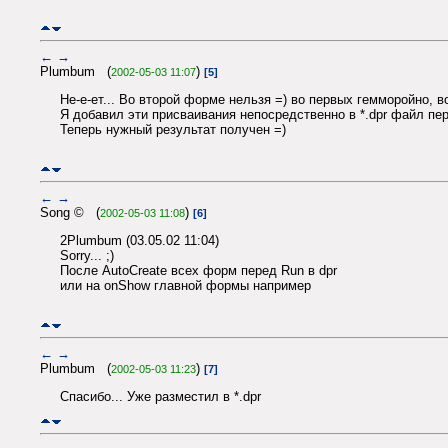
←
→
Plumbum (
)
2002-05-03 11:07
[5]
Не-е-ет... Во второй форме нельзя =) во первых гемморойно, 
Я добавил эти присваивания непосредственно в *.dpr файл пер
Теперь нужный результат получен =)
←
→
Song © (
)
2002-05-03 11:08
[6]
2Plumbum (03.05.02 11:04)
Sorry... ;)
После AutoCreate всех форм перед Run в dpr
или на onShow главной формы например
←
→
Plumbum (
)
2002-05-03 11:23
[7]
Спасибо... Уже разместил в *.dpr