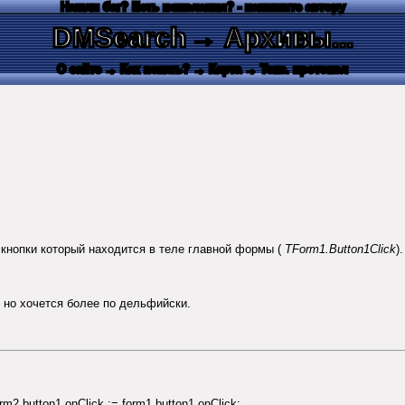
Нашли баг? Есть пожелания? - напишите автору
DMSearch
→ Архивы...
О сайте
→ Как искать?
→ Карта
→ Текс. протокол
 кнопки который находится в теле главной формы (
TForm1.Button1Click
).
 но хочется более по дельфийски.
m2.button1.onClick := form1.button1.onClick;