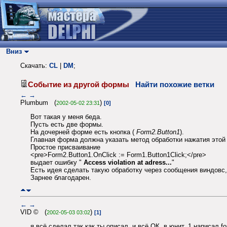
Вниз
Скачать:
CL
|
DM
;
Событие из другой формы
Найти похожие ветки
←
→
Plumbum (
)
2002-05-02 23:31
[0]
Вот такая у меня беда.
Пусть есть две формы.
На дочерней форме есть кнопка (
Form2.Button1
).
Главная форма должна указать метод обработки нажатия этой
Простое присваивание
<pre>Form2.Button1.OnClick := Form1.Button1Click;</pre>
выдает ошибку "
Access violation at adress...
"
Есть идея сделать такую обработку через сообщения виндовс,
Зарнее благодарен.
←
→
VID © (
)
2002-05-03 03:02
[1]
я всё сделал так как ты описал, и всё ОК. в юнит_1 написал for