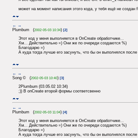
может на момент написания этого кода, у тебя ещё не создан 
←
→
Plumbum (
)
2002-05-03 10:34
[2]
Этот код у меня выполняется в OnCreate обработчике...
Хм... Действительно =) Они же по очереди создаются %)
Благодарю =)
А куда тогда лучше его засунуть, что бы он выполнялся после
←
→
Song © (
)
2002-05-03 10:40
[3]
2Plumbum (03.05.02 10:34)
;)) В onCreate второй формы соответсвенно
←
→
Plumbum (
)
2002-05-03 11:04
[4]
Этот код у меня выполняется в OnCreate обработчике...
Хм... Действительно =) Они же по очереди создаются %)
Благодарю =)
А куда тогда лучше его засунуть, что бы он выполнялся после