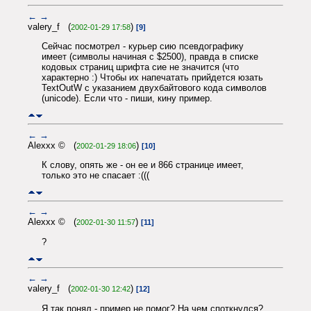
←
→
valery_f (
)
2002-01-29 17:58
[9]
Сейчас посмотрел - курьер сию псевдографику
имеет (символы начиная с $2500), правда в списке
кодовых страниц шрифта сие не значится (что
характерно :) Чтобы их напечатать прийдется юзать
TextOutW с указанием двухбайтового кода символов
(unicode). Если что - пиши, кину пример.
←
→
Alexxx © (
)
2002-01-29 18:06
[10]
К слову, опять же - он ее и 866 странице имеет,
только это не спасает :(((
←
→
Alexxx © (
)
2002-01-30 11:57
[11]
?
←
→
valery_f (
)
2002-01-30 12:42
[12]
Я так понял - пример не помог? На чем споткнулся?