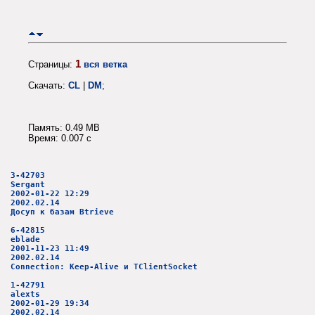
1
Страницы:
вся ветка
Скачать:
CL
|
DM
;
Память: 0.49 MB
Время: 0.007 c
3-42703
Sergant
2002-01-22 12:29
2002.02.14
Досуп к базам Btrieve
6-42815
eblade
2001-11-23 11:49
2002.02.14
Connection: Keep-Alive и TClientSocket
1-42791
alexts
2002-01-29 19:34
2002.02.14