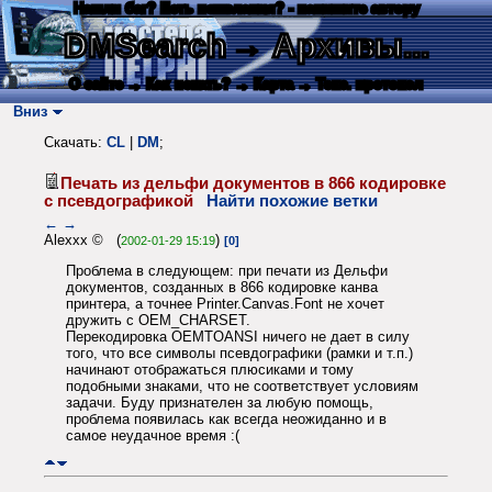
Нашли баг? Есть пожелания? - напишите автору
DMSearch
→ Архивы...
О сайте
→ Как искать?
→ Карта
→ Текс. протокол
Вниз
Скачать:
CL
|
DM
;
Печать из дельфи документов в 866 кодировке
с псевдографикой
Найти похожие ветки
←
→
Alexxx © (
)
2002-01-29 15:19
[0]
Проблема в следующем: при печати из Дельфи
документов, созданных в 866 кодировке канва
принтера, а точнее Printer.Canvas.Font не хочет
дружить с OEM_CHARSET.
Перекодировка OEMTOANSI ничего не дает в силу
того, что все символы псевдографики (рамки и т.п.)
начинают отображаться плюсиками и тому
подобными знаками, что не соответствует условиям
задачи. Буду признателен за любую помощь,
проблема появилась как всегда неожиданно и в
самое неудачное время :(