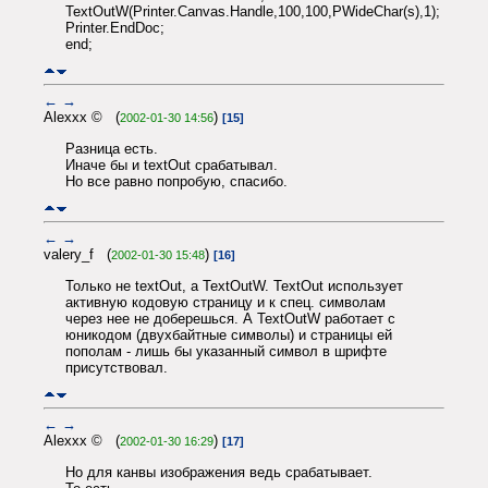
TextOutW(Printer.Canvas.Handle,100,100,PWideChar(s),1);
Printer.EndDoc;
end;
←
→
Alexxx © (
)
2002-01-30 14:56
[15]
Разница есть.
Иначе бы и textOut срабатывал.
Но все равно попробую, спасибо.
←
→
valery_f (
)
2002-01-30 15:48
[16]
Только не textOut, а TextOutW. TextOut использует
активную кодовую страницу и к спец. символам
через нее не доберешься. А TextOutW работает с
юникодом (двухбайтные символы) и страницы ей
пополам - лишь бы указанный символ в шрифте
присутствовал.
←
→
Alexxx © (
)
2002-01-30 16:29
[17]
Но для канвы изображения ведь срабатывает.