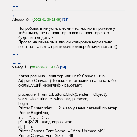
←
→
Alexxx © (
)
2002-01-30 13:09
[13]
Попробовать не успел, если честно, но в примере у
тебя вывод не на принтер, а как на принтере это
будет выглядеть ?
Просто на канве он в любой кодировке нормально
печатает, а вот с принтером гемморой начинается :((
←
→
valery_f (
)
2002-01-30 14:17
[14]
Какая разница - принтер или нет? Canvas - и в
Африке Canvas :) Только что отправил на печать бо-
о-ольшущий иероглиф - работает:
procedure TForm1.Button1Click(Sender: TObject);
var s: widestring; c: widechar; p: ^word;
begin
Printer.PrinterIndex := 2; //это у меня сетевой принтер
Printer.BeginDoc;
s := " "; p := @c;
p^ := $512F; //код иероглифа
s[1] := c;
Printer.Canvas.Font.Name := "Arial Unicode MS";
Printer.Canvas.Font.Size := 48;