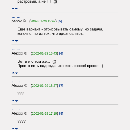
растровый, а не TT :(((
←
→
panov © (
)
2002-01-29 15:42
[5]
Еще вариант - отрисовывать самому, но задача,
конечно, не из тех, что вдохновляют...
←
→
Alexxx © (
)
2002-01-29 15:43
[6]
Вот и я о том же... :(((
Просто есть надежда, что есть способ проще :-)
←
→
Alexxx © (
)
2002-01-29 16:27
[7]
???
←
→
Alexxx © (
)
2002-01-29 17:19
[8]
????