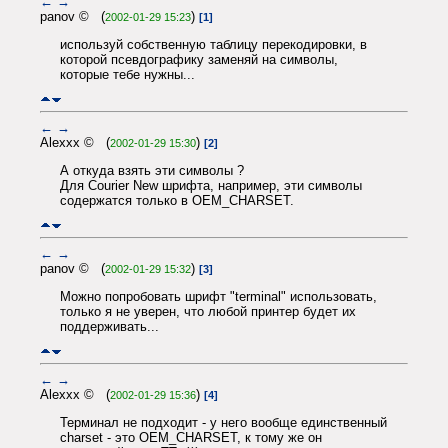
←
→
panov © (
)
2002-01-29 15:23
[1]
используй собственную таблицу перекодировки, в
которой псевдографику заменяй на символы,
которые тебе нужны...
←
→
Alexxx © (
)
2002-01-29 15:30
[2]
А откуда взять эти символы ?
Для Courier New шрифта, например, эти символы
содержатся только в OEM_CHARSET.
←
→
panov © (
)
2002-01-29 15:32
[3]
Можно попробовать шрифт "terminal" использовать,
только я не уверен, что любой принтер будет их
поддерживать...
←
→
Alexxx © (
)
2002-01-29 15:36
[4]
Терминал не подходит - у него вообще единственный
charset - это OEM_CHARSET, к тому же он