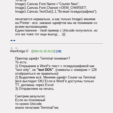
То есть
Image1.Canvas.Font.Name:="Courier New";
Image1.Canvas.Font.Charset:=OEM_CHARSET;
Image1.Canvas.TextOut(1,1,"Всякая псевдографика");
печатается нормально, а как только Image1 меняем
на Printer - все. никаких шрифтов мы не понимаем со
всеми вытекающими.
Единственное - твой пример с Unicode получился, но
это же тоже тот еще выход... :(((
←
→
AlexKniga © (
)
2002-01-30 20:21
[18]
Принтер шрифт Тerminal понимает?
То есть:
1) Открываем в Word"e текст с псевдографикой как
"text only", не
"text DOS"
. {символы с номером > 128
отобразяться не правильно}
2) Выделяем всё. Меняем шрифт Courer на Terminal.
{всё выглядит OK} Если в Word"e доступны только
TT, делаешь через Excel.
3) Отправляем на печать.
Смотрим результат.
Если он плачевный
то нужен Unicode
иначе печатаем Terminal"ом;