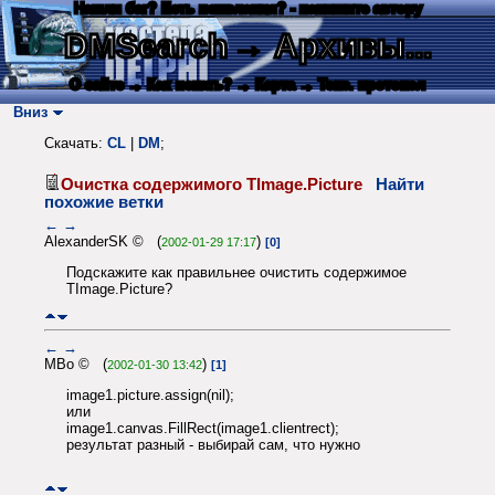
Нашли баг? Есть пожелания? - напишите автору
DMSearch
→ Архивы...
О сайте
→ Как искать?
→ Карта
→ Текс. протокол
Вниз
Скачать:
CL
|
DM
;
Очистка содержимого TImage.Picture
Найти
похожие ветки
←
→
AlexanderSK © (
)
2002-01-29 17:17
[0]
Подскажите как правильнее очистить содержимое
TImage.Picture?
←
→
MBo © (
)
2002-01-30 13:42
[1]
image1.picture.assign(nil);
или
image1.canvas.FillRect(image1.clientrect);
результат разный - выбирай сам, что нужно