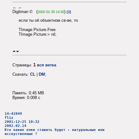
←
→
Digitman © (
)
2002-01-30 14:30
[2]
если ты об объектном св-ве, то
TImage.Picture.Free
TImage.Picture:= nil;
1
Страницы:
вся ветка
Скачать:
CL
|
DM
;
Память: 0.45 MB
Время: 0.008 c
14-42849
fliz
2001-12-25 10:32
2002.02.14
Кто какие елки ставить будет - натуральные или
исскуственные ?