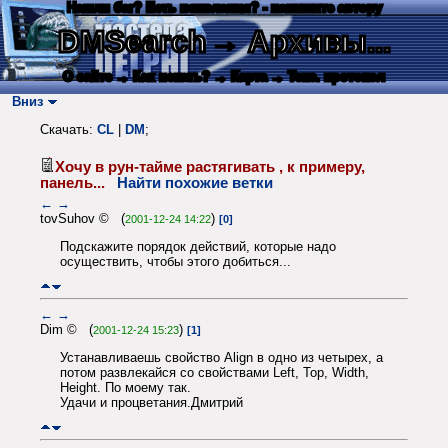
Нашли баг? Есть пожелания? - напишите автору
DMSearch
→ Архивы...
О сайте
→ Как искать?
→ Карта
→ Текс. протокол
Вниз
Скачать:
CL
|
DM
;
Хочу в рун-тайме растягивать , к примеру,
панель...
Найти похожие ветки
←
→
tovSuhov © (
)
2001-12-24 14:22
[0]
Подскажите порядок действий, которые надо
осуществить, чтобы этого добиться...
←
→
Dim © (
)
2001-12-24 15:23
[1]
Устанавливаешь свойство Align в одно из четырех, а
потом развлекайся со свойствами Left, Top, Width,
Height. По моему так.
Удачи и процветания.Дмитрий