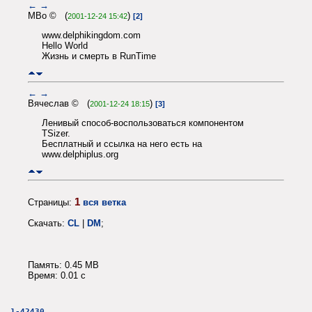
←
→
MBo © (
)
2001-12-24 15:42
[2]
www.delphikingdom.com
Hello World
Жизнь и смерть в RunTime
←
→
Вячеслав © (
)
2001-12-24 18:15
[3]
Ленивый способ-воспользоваться компонентом
TSizer.
Бесплатный и ссылка на него есть на
www.delphiplus.org
1
Страницы:
вся ветка
Скачать:
CL
|
DM
;
Память: 0.45 MB
Время: 0.01 c
1-42430