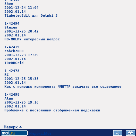
Shoo
2001-12-24 11:04
2002.01.14
TLabeledEdit для Delphi 5
1-42494
Stexen
2001-12-25 20:42
2002.01.14
ПО-МОЕМУ интересный вопрос
1-42419
cahek2000
2001-12-23 17:29
2002.01.14
TRxDBGrid
1-42478
ВС
2001-12-25 15:38
2002.01.14
Как с помощью компонента NMHTTP закачать все содержимое
1-42498
Alan
2001-12-25 19:16
2002.01.14
Проблемка с постоянным отображением подсказки
Наверх