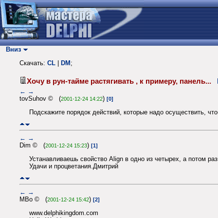
Вниз
Скачать:
CL
|
DM
;
Хочу в рун-тайме растягивать , к примеру, панель...
←
→
tovSuhov © (
)
2001-12-24 14:22
[0]
Подскажите порядок действий, которые надо осуществить, чтоб
←
→
Dim © (
)
2001-12-24 15:23
[1]
Устанавливаешь свойство Align в одно из четырех, а потом разв
Удачи и процветания.Дмитрий
←
→
MBo © (
)
2001-12-24 15:42
[2]
www.delphikingdom.com