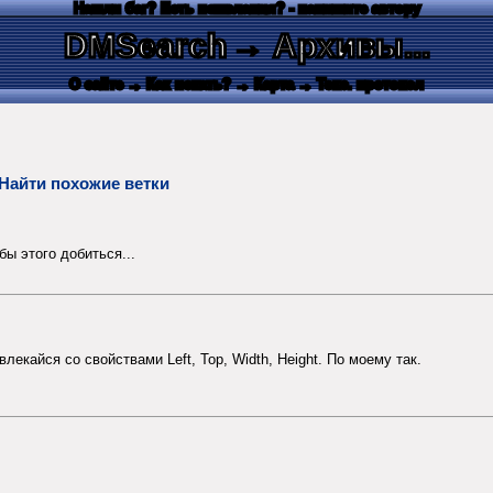
Нашли баг? Есть пожелания? - напишите автору
DMSearch
→ Архивы...
О сайте
→ Как искать?
→ Карта
→ Текс. протокол
Найти похожие ветки
ы этого добиться...
лекайся со свойствами Left, Top, Width, Height. По моему так.