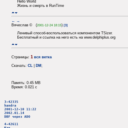
Hello World
Жизнь и смерть в RunTime
←
→
Вячеслав © (
)
2001-12-24 18:15
[3]
Ленивый способ-воспользоваться компонентом TSizer.
Бесплатный и ссылка на него есть на www.delphiplus.org
1
Страницы:
вся ветка
Скачать:
CL
|
DM
;
Память: 0.45 MB
Время: 0.021 c
3-42335
handra
2001-12-10 11:22
2002.01.14
DBF через ADO
4-42611
Kan