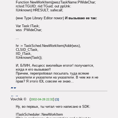
Function NewWorkItem(pwszTaskName:PWideChar;
rclsid:TGUID; riid:TGuid; out ppUnk:
IUnknown):HRESULT; safecall;
(мне Type Library Editor помог)
И вызываю ее так:
Var Task:ITask;
wss :PWideChar;
...
hr := TaskSched.NewWorkItem(Addr(wss),
CLSID_CTask,
IID_ITask,
IUnknown(Task));
И, БЛИН, Аксцесс виолейшн егогог! получается,
когда я его вызываю!!
Причем, перепробовал посылать туда всякие
указатели и указатели на указатели. В чем же я не
прав? Я этого IDL совсем не знаю...
←
→
Vovchik © (
)
2002-04-28 22:32
[1]
Ну, во первых, ты читал чего написано в SDK:
ITaskScheduler::NewWorkItem