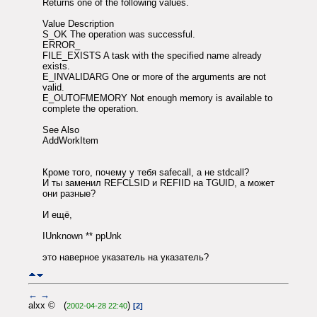
Returns one of the following values.
Value Description
S_OK The operation was successful.
ERROR_
FILE_EXISTS A task with the specified name already
exists.
E_INVALIDARG One or more of the arguments are not
valid.
E_OUTOFMEMORY Not enough memory is available to
complete the operation.
See Also
AddWorkItem
Кроме того, почему у тебя safecall, а не stdcall?
И ты заменил REFCLSID и REFIID на TGUID, а может
они разные?
И ещё,
IUnknown ** ppUnk
это наверное указатель на указатель?
←
→
alxx © (
)
2002-04-28 22:40
[2]