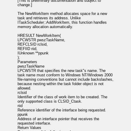
[This is preliminary documentation and subject to
change.]
The NewWorkItem method allocates space for a new
task and retrieves its address. Unlike
ITaskScheduler::AddWorkItem, this function handles
memory allocation automatically.
HRESULT NewWorkItem(
LPCWSTR pwszTaskName,
REFCLSID rclsid,
REFIID riid,
IUnknown **ppunk
);
Parameters
pwszTaskName
LPCWSTR that specifies the new task"s name. The
task name must conform to Windows NT/Windows 2000
file-naming conventions but cannot include backslashes,
because nesting within the task folder object is not
allowed.
rclsid
Identifier of the class of work item to be created. The
only supported class is CLSID_Ctask.
riid
Reference identifier of the interface being requested.
ppunk
Address of an interface pointer that receives the
requested interface.
Return Values