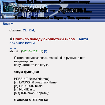
Нашли баг? Есть пожелания? - напишите автору
DMSearch
→ Архивы...
О сайте
→ Как искать?
→ Карта
→ Текс. протокол
Вниз
Скачать:
CL
|
DM
;
Опять по поводу библиотеки типов
Найти
похожие ветки
←
→
alxx © (
)
2002-04-28 21:14
[0]
Я стал перелопачивать mstask.idl в ручную и вот,
например, не
получается такая штука.
такую функцию:
HRESULT NewWorkItem(
[in] LPCWSTR pwszTaskName,
[in] REFCLSID rclsid,
[in] REFIID riid,
[out] IUnknown ** ppUnk);
Я описал в DELPHI так: