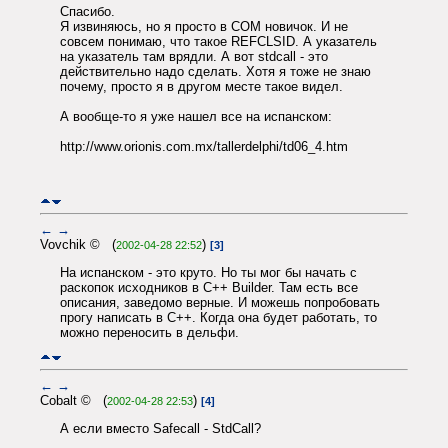
Спасибо.
Я извиняюсь, но я просто в COM новичок. И не
совсем понимаю, что такое REFCLSID. А указатель
на указатель там врядли. А вот stdcall - это
действительно надо сделать. Хотя я тоже не знаю
почему, просто я в другом месте такое видел.
А вообще-то я уже нашел все на испанском:
http://www.orionis.com.mx/tallerdelphi/td06_4.htm
←
→
Vovchik © (
)
2002-04-28 22:52
[3]
На испанском - это круто. Но ты мог бы начать с
раскопок исходников в C++ Builder. Там есть все
описания, заведомо верные. И можешь попробовать
прогу написать в С++. Когда она будет работать, то
можно переносить в дельфи.
←
→
Cobalt © (
)
2002-04-28 22:53
[4]
А если вместо Safecall - StdCall?