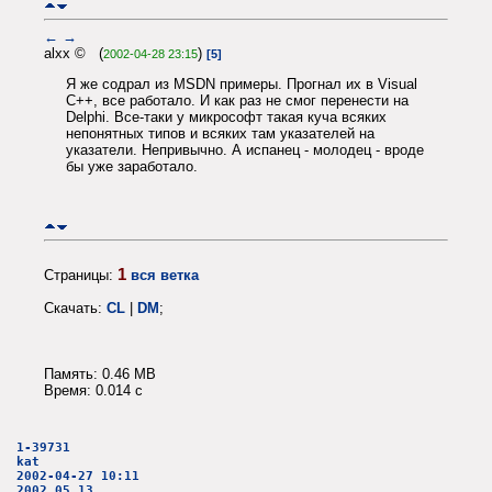
←
→
alxx © (
)
2002-04-28 23:15
[5]
Я же содрал из MSDN примеры. Прогнал их в Visual
C++, все работало. И как раз не смог перенести на
Delphi. Все-таки у микрософт такая куча всяких
непонятных типов и всяких там указателей на
указатели. Непривычно. А испанец - молодец - вроде
бы уже заработало.
1
Страницы:
вся ветка
Скачать:
CL
|
DM
;
Память: 0.46 MB
Время: 0.014 c
1-39731
kat
2002-04-27 10:11
2002.05.13