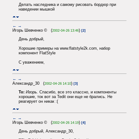
Делать наследника и самому рисовать бордюр при
наведении мышкой
←
→
Игорь Шевченко © (
)
2002-04-26 13:46
[2]
День добрый,
Хорошие примеры на www.flatstyle2k.com, набор
компонент FlatStyle
С уважением,
←
→
Александр_30 (
)
2002-04-26 14:10
[3]
To:
Игорь.
Спасибо, все это классно, и компоненты
хорошие, ток вот за Tedit они еще не брались. Не
реагирует он никак :(
←
→
Игорь Шевченко © (
)
2002-04-26 14:19
[4]
День добрый, Александр_30,