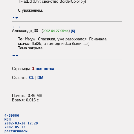
TFlatEditUnit свойство BorderColor :-))
С уважением,
←
→
Александр_30 (
)
2002-04-27 05:44
[5]
To:
Игорь.
Спасибки, уже разобрался. Ясначала
скачал flat2k, а там одни dcu были....:(
Тема закрыта.
1
Страницы:
вся ветка
Скачать:
CL
|
DM
;
Память: 0.46 MB
Время: 0.015 c
4-39886
MJH
2002-03-10 12:29
2002.05.13
растягиваем