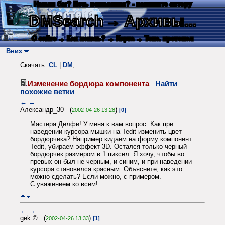
Нашли баг? Есть пожелания? - напишите автору
DMSearch
→ Архивы...
О сайте
→ Как искать?
→ Карта
→ Текс. протокол
Вниз
Скачать:
CL
|
DM
;
Изменение бордюра компонента
Найти
похожие ветки
←
→
Александр_30 (
)
2002-04-26 13:28
[0]
Мастера Делфи! У меня к вам вопрос. Как при
наведении курсора мышки на Tedit изменить цвет
бордюрчика? Например кидаем на форму компонент
Tedit, убираем эффект 3D. Остался только черный
бордюрчик размером в 1 пиксел. Я хочу, чтобы во
превых он был не черным, и синим, и при наведении
курсора становился красным. Объясните, как это
можно сделать? Если можно, с примером.
С уважением ко всем!
←
→
gek © (
)
2002-04-26 13:33
[1]