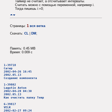
Таймер не считает, а отсчитывает интервалы.
Считать можно с помощью переменной, например i.
Тогда пишешь i:=0;
1
Страницы:
вся ветка
Скачать:
CL
|
DM
;
Память: 0.45 MB
Время: 0.009 c
1-39718
Сатир
2002-04-26 16:45
2002.05.13
Создание компонента
1-39802
Lagutin Anton
2002-04-28 04:30
2002.05.13
Как очистить папку Temp
6-39817
VELK
2002-02-27 09:24