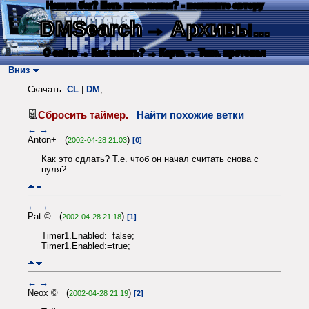
Нашли баг? Есть пожелания? - напишите автору
DMSearch
→ Архивы...
О сайте
→ Как искать?
→ Карта
→ Текс. протокол
Вниз
Скачать:
CL
|
DM
;
Сбросить таймер.
Найти похожие ветки
←
→
Anton+ (
)
2002-04-28 21:03
[0]
Как это сдлать? Т.е. чтоб он начал считать снова с
нуля?
←
→
Pat © (
)
2002-04-28 21:18
[1]
Timer1.Enabled:=false;
Timer1.Enabled:=true;
←
→
Neox © (
)
2002-04-28 21:19
[2]