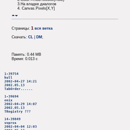
3.На владке диалогов
4. Canvas.Pixels[X,Y]
1
Страницы:
вся ветка
Скачать:
CL
|
DM
;
Память: 0.44 MB
Время: 0.013 c
1-39754
kull
2002-04-27 14:21
2002.05.13
TabOrder......
1-39694
onix
2002-04-29 14:07
2002.05.13
TRegistry ???
14-39849
vopros
2002-04-04 12:03