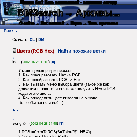
Нашли баг? Есть пожелания? - напишите автору
DMSearch
→ Архивы...
О сайте
→ Как искать?
→ Карта
→ Текс. протокол
Вниз
Скачать:
CL
|
DM
;
Цвета (RGB Hex)
Найти похожие ветки
←
→
ice (
)
2002-04-28 11:46
[0]
У меня целый ряд вопроссов.
1. Как преобразовать Hex -> RGB.
2. Как преобразовать RGB -> Hex.
3. Как вызвать меню выбора цвета (такое же как
допустим в паинте) и опять же получить Hex и RGB
коды этого цвета.
4. Как определить цвет пикселя на экране.
Вот собственно и всё :-)
←
→
Song © (
)
2002-04-28 14:58
[1]
1.RGB:=ColorToRGB(StrToInt("$"+HEX))
2.Color:=RGBToColor(RGB)