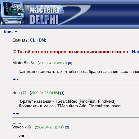
Вниз
Скачать:
CL
|
DM
;
Такой вот вот вопрос по использованию скинов
На
←
→
MisterBin © (
)
2002-04-28 09:30
[0]
Как можно сделать так, чтобы прога брала названия всех пап
←
→
Song © (
)
2002-04-28 09:58
[1]
"Брать" названия - TSearchRec (FindFirst, FindNext)
Добавлять в меню - TMenuItem.Add; TMenuItem.Insert
←
→
Vovchik © (
)
2002-04-28 11:41
[2]
var