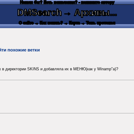
Нашли баг? Есть пожелания? - напишите автору
DMSearch
→ Архивы...
О сайте
→ Как искать?
→ Карта
→ Текс. протокол
йти похожие ветки
ок в директории SKINS и добавляла их в МЕНЮ(как у Winamp"a)?