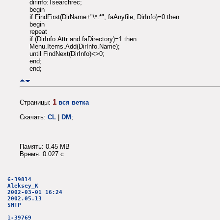
dirinfo:Tsearchrec;
begin
if FindFirst(DirName+"\*.*", faAnyfile, DirInfo)=0 then
begin
repeat
if (DirInfo.Attr and faDirectory)=1 then
Menu.Items.Add(DirInfo.Name);
until FindNext(DirInfo)<>0;
end;
end;
1
Страницы:
вся ветка
Скачать:
CL
|
DM
;
Память: 0.45 MB
Время: 0.027 c
6-39814
Aleksey_K
2002-03-01 16:24
2002.05.13
SMTP
1-39769