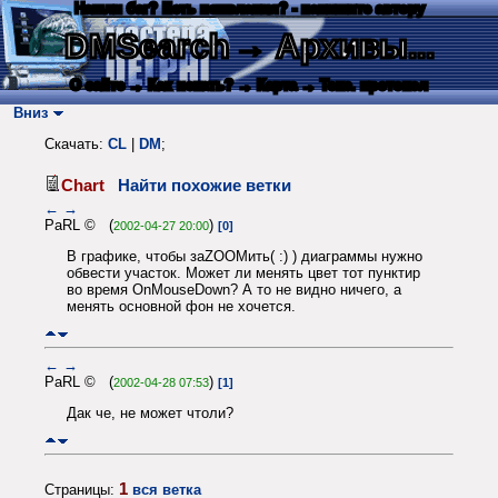
Нашли баг? Есть пожелания? - напишите автору
DMSearch
→ Архивы...
О сайте
→ Как искать?
→ Карта
→ Текс. протокол
Вниз
Скачать:
CL
|
DM
;
Chart
Найти похожие ветки
←
→
PaRL © (
)
2002-04-27 20:00
[0]
В графике, чтобы заZOOMить( :) ) диаграммы нужно
обвести участок. Может ли менять цвет тот пунктир
во время OnMouseDown? А то не видно ничего, а
менять основной фон не хочется.
←
→
PaRL © (
)
2002-04-28 07:53
[1]
Дак че, не может чтоли?
1
Страницы:
вся ветка