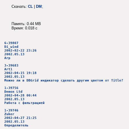
Скачать:
CL
|
DM
;
Память: 0.44 MB
Время: 0.018 c
6-39807
Di_wind
2002-02-22 23:26
2002.05.13
Arp
3-39683
Art1
2002-04-15 19:18
2002.05.13
Можно ли в DBGrid индикатор сделать другим цветом от Title?
1-39756
Demon Ltd
2002-04-28 00:44
2002.05.13
Работа с фильтрацией
1-39746
Zuker
2002-04-27 21:25
2002.05.13
Определитель