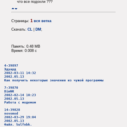
что все подохли ???
1
Страницы:
вся ветка
Скачать:
CL
|
DM
;
Память: 0.48 MB
Время: 0.008 c
4-39897
Эдуард
2002-03-11 14:32
2002.05.13
Как получить некоторые значения из чужой программы
7-39870
DimNK
2002-02-14 10:23
2002.05.13
Работа с модемом
14-39828
novomod
2002-03-29 19:04
2002.05.13
Файл. Sulfnbk.