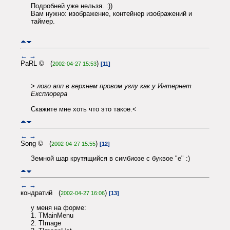
Подробней уже нельзя. :))
Вам нужно: изображение, контейнер изображений и
таймер.
←
→
PaRL © (
)
2002-04-27 15:53
[11]
> лого апп в верхнем провом углу как у Интернет
Експлорера
Скажите мне хоть что это такое.<
←
→
Song © (
)
2002-04-27 15:55
[12]
Земной шар крутящийся в симбиозе с буквое "e" :)
←
→
кондратий (
)
2002-04-27 16:06
[13]
у меня на форме:
1. TMainMenu
2. TImage