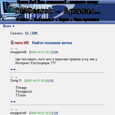
Нашли баг? Есть пожелания? - напишите автору
DMSearch
→ Архивы...
О сайте
→ Как искать?
→ Карта
→ Текс. протокол
Вниз
Скачать:
CL
|
DM
;
типа ИЕ
Найти похожие ветки
←
→
кондратий (
)
2002-04-27 15:13
[0]
как поставить лого апп в верхнем провом углу как у
Интернет Експлорера ???
←
→
Song © (
)
2002-04-27 15:19
[1]
TImage
TImageList
TTimer
←
→
кондратий (
)
2002-04-27 15:22
[2]