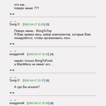
это как...
поверх меню ???
←
→
Song © (
)
2002-04-27 15:26
[3]
Поверх меню - BringToTop
Я Вам привел весь набор компонентов, которые Вам
понадобятся, чтобы организовать лого.
←
→
кондратий (
)
2002-04-27 15:33
[4]
нашёл только BringToFront
а MainMenu не имеет его ...
←
→
Song © (
)
2002-04-27 15:37
[5]
А где Вы искали?
←
→
кондратий (
)
2002-04-27 15:39
[6]