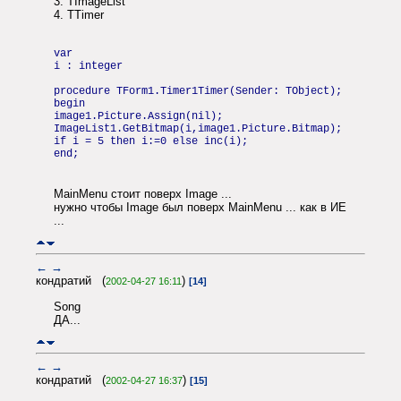
3. TImageList
4. TTimer
var
i : integer
procedure TForm1.Timer1Timer(Sender: TObject);
begin
image1.Picture.Assign(nil);
ImageList1.GetBitmap(i,image1.Picture.Bitmap);
if i = 5 then i:=0 else inc(i);
end;
MainMenu стоит поверх Image ...
нужно чтобы Image был поверх MainMenu ... как в ИЕ
...
←
→
кондратий (
)
2002-04-27 16:11
[14]
Song
ДА...
←
→
кондратий (
)
2002-04-27 16:37
[15]