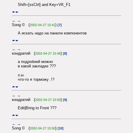
Shift=[ssCtrl] and Key=VK_F1
←
→
Song © (
)
2002-04-27 15:41
[7]
А искать надо на панели компонентов
←
→
кондратий (
)
2002-04-27 15:46
[8]
а подробней можно
в какой закладке ???
з.ы.
что-то я торможу .!?
←
→
кондратий (
)
2002-04-27 15:50
[9]
Edit|Bring to Front ???
←
→
Song © (
)
2002-04-27 15:50
[10]