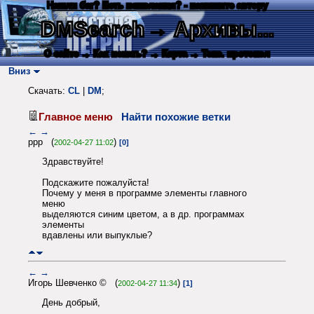
Нашли баг? Есть пожелания? - напишите автору
DMSearch
→ Архивы...
О сайте
→ Как искать?
→ Карта
→ Текс. протокол
Вниз
Скачать:
CL
|
DM
;
Главное меню
Найти похожие ветки
←
→
ppp (
)
2002-04-27 11:02
[0]
Здравствуйте!
Подскажите пожалуйста!
Почему у меня в программе элементы главного
меню
выделяются синим цветом, а в др. программах
элементы
вдавлены или выпуклые?
←
→
Игорь Шевченко © (
)
2002-04-27 11:34
[1]
День добрый,