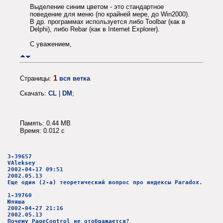
Выделение синим цветом - это стандартное
поведение для меню (по крайней мере, до Win2000).
В др. программах используется либо Toolbar (как в
Delphi), либо Rebar (как в Internet Explorer).
С уважением,
1
Страницы:
вся ветка
Скачать:
CL
|
DM
;
Память: 0.44 MB
Время: 0.012 c
3-39657
VAleksey
2002-04-17 09:51
2002.05.13
Еще один (2-а) теоретический вопрос про индексы Paradox.
1-39760
Юляша
2002-04-27 21:16
2002.05.13
Почему PageControl не отображается?