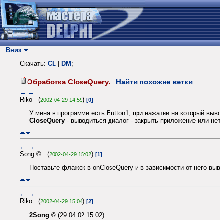
Вниз
Скачать:
CL
|
DM
;
Обработка CloseQuery.
Найти похожие ветки
←
→
Riko (
)
2002-04-29 14:59
[0]
У меня в программе есть Button1, при нажатии на который вы
CloseQuery
- выводиться диалог - закрыть приложение или не
←
→
Song © (
)
2002-04-29 15:02
[1]
Поставьте флажок в onCloseQuery и в зависимости от него выв
←
→
Riko (
)
2002-04-29 15:04
[2]
2Song ©
(29.04.02 15:02)