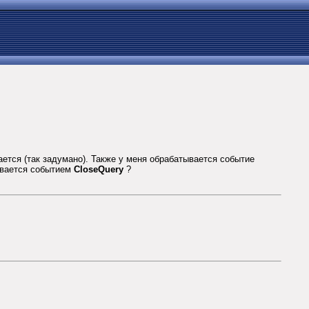
ается (так задумано). Также у меня обрабатывается событие
зывается событием
CloseQuery
?