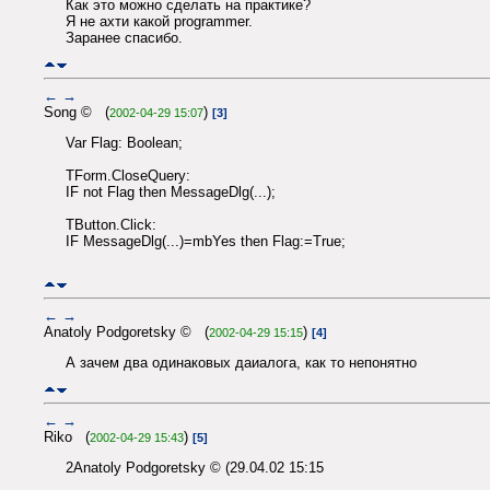
Как это можно сделать на практике?
Я не ахти какой programmer.
Заранее спасибо.
←
→
Song © (
)
2002-04-29 15:07
[3]
Var Flag: Boolean;
TForm.CloseQuery:
IF not Flag then MessageDlg(...);
TButton.Click:
IF MessageDlg(...)=mbYes then Flag:=True;
←
→
Anatoly Podgoretsky © (
)
2002-04-29 15:15
[4]
А зачем два одинаковых даиалога, как то непонятно
←
→
Riko (
)
2002-04-29 15:43
[5]
2Anatoly Podgoretsky © (29.04.02 15:15