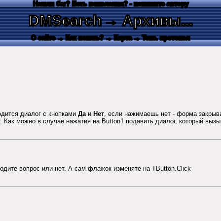
Нашли баг? Есть пожелания? - напишите автору
DMSearch
→ Архивы...
О сайте
→ Как искать?
→ Карта
→ Текс. протокол
водится диалог с кнопками
Да
и
Нет
, если нажимаешь нет - форма закрыв
т. Как можно в случае нажатия на Button1 подавить диалог, который вы
одите вопрос или нет. А сам флажок изменяте на TButton.Click