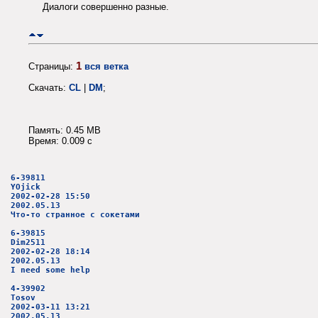
Диалоги совершенно разные.
1
Страницы:
вся ветка
Скачать:
CL
|
DM
;
Память: 0.45 MB
Время: 0.009 c
6-39811
YOjick
2002-02-28 15:50
2002.05.13
Что-то странное с сокетами
6-39815
Dim2511
2002-02-28 18:14
2002.05.13
I need some help
4-39902
Tosov
2002-03-11 13:21
2002.05.13