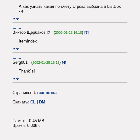
А как узнать какая по счёту строка выбрана в ListBox
- е.
←
→
Виктор Щербаков © (
)
2002-01-28 16:10
[3]
ItemIndex
←
→
Serg001 (
)
2002-01-28 16:13
[4]
Thank"s!
1
Страницы:
вся ветка
Скачать:
CL
|
DM
;
Память: 0.45 MB
Время: 0.008 c