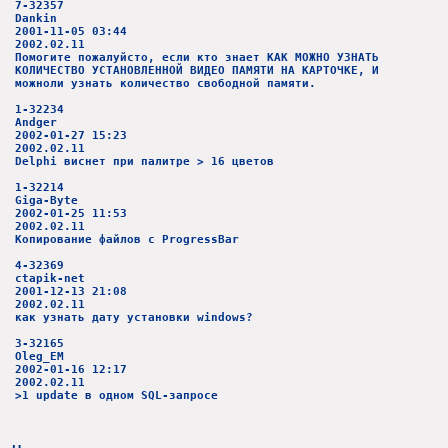
7-32357
Dankin
2001-11-05 03:44
2002.02.11
Помогите пожалуйсто, если кто знает КАК МОЖНО УЗНАТЬ
КОЛИЧЕСТВО УСТАНОВЛЕННОЙ ВИДЕО ПАМЯТИ НА КАРТОЧКЕ, И
можноли узнать количество свободной памяти.
1-32234
Andger
2002-01-27 15:23
2002.02.11
Delphi виснет при палитре > 16 цветов
1-32214
Giga-Byte
2002-01-25 11:53
2002.02.11
Копирование файлов с ProgressBar
4-32369
ctapik-net
2001-12-13 21:08
2002.02.11
как узнать дату установки windows?
3-32165
Oleg_EM
2002-01-16 12:17
2002.02.11
>1 update в одном SQL-запросе