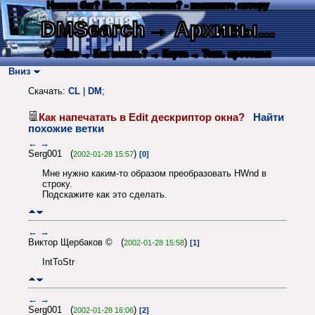
Нашли баг? Есть пожелания? - напишите автору
DMSearch
→ Архивы...
О сайте
→ Как искать?
→ Карта
→ Текс. протокол
Вниз
Скачать:
CL
|
DM
;
Как напечатать в Edit дескриптор окна?
Найти
похожие ветки
←
→
Serg001 (
)
2002-01-28 15:57
[0]
Мне нужно каким-то образом преобразовать HWnd в
строку.
Подскажите как это сделать.
←
→
Виктор Щербаков © (
)
2002-01-28 15:58
[1]
IntToStr
←
→
Serg001 (
)
2002-01-28 16:06
[2]