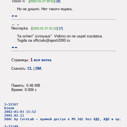
Tosov © (
)
2002-01-27 00:52
[6]
Но не дошло. Нет такого ящика..
←
→
Neznayka (
)
2002-01-27 01:10
[7]
Ya ochen" izvinyaus". Vidimo on ne uspel sozdatsa.
Togda na officials@aport2000.ru
1
Страницы:
вся ветка
Скачать:
CL
|
DM
;
Память: 0.46 MB
Время: 0.006 c
3-32167
binom
2002-01-03 15:52
2002.02.11
SDAC by CoreLab - прямой доступ к MS SQL без БДЕ, АДО и пр.
3-32149