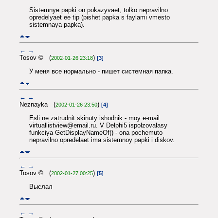
Sistemnye papki on pokazyvaet, tolko nepravilno
opredelyaet ee tip (pishet papka s faylami vmesto
sistemnaya papka).
←
→
Tosov © (
)
2002-01-26 23:18
[3]
У меня все нормально - пишет системная папка.
←
→
Neznayka (
)
2002-01-26 23:50
[4]
Esli ne zatrudnit skinuty ishodnik - moy e-mail
virtuallistview@email.ru. V Delphi5 ispolzovalasy
funkciya GetDisplayNameOf() - ona pochemuto
nepravilno opredelaet ima sistemnoy papki i diskov.
←
→
Tosov © (
)
2002-01-27 00:25
[5]
Выслал
←
→