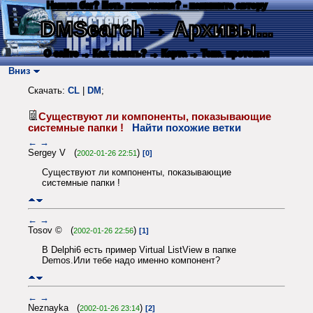
Нашли баг? Есть пожелания? - напишите автору
DMSearch
→ Архивы...
О сайте
→ Как искать?
→ Карта
→ Текс. протокол
Вниз
Скачать:
CL
|
DM
;
Существуют ли компоненты, показывающие
системные папки !
Найти похожие ветки
←
→
Sergey V (
)
2002-01-26 22:51
[0]
Существуют ли компоненты, показывающие
системные папки !
←
→
Tosov © (
)
2002-01-26 22:56
[1]
В Delphi6 есть пример Virtual ListView в папке
Demos.Или тебе надо именно компонент?
←
→
Neznayka (
)
2002-01-26 23:14
[2]