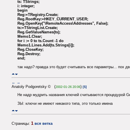
ts: TStrings;
i: integer;
begin
Reg:=TRegistry.Create;
Reg.RootKey:=HKEY_CURRENT_USER;
Reg.OpenKey("\RemoteAccess\Addresses", False);
ts:=TStringList.Create;
Reg.GetValueNames(ts);
Memo1.Clear;
for i := 0 to ts.Count -1 do
Memo1.Lines.Add(ts.Strings[i]);
Reg.CloseKey;
Reg.Destroy;
end;
так надо? правда это будет считывать все параметры... пох дв
←
→
Anatoly Podgoretsky © (
)
2002-01-26 20:06
[5]
Не надр мудрить названия ключей считываются процедурой G
ЗЫ: ключи не имеют никакого типа, это только имена
1
Страницы:
вся ветка