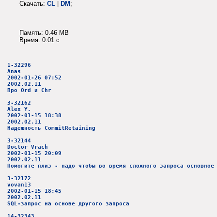
Скачать:
CL
|
DM
;
Память: 0.46 MB
Время: 0.01 c
1-32296
Anas
2002-01-26 07:52
2002.02.11
Про Ord и Chr
3-32162
Alex Y.
2002-01-15 18:38
2002.02.11
Надежность CommitRetaining
3-32144
Doctor Vrach
2002-01-15 20:09
2002.02.11
Помогите плиз - надо чтобы во время сложного запроса основное
3-32172
vovan13
2002-01-15 18:45
2002.02.11
SQL-запрос на основе другого запроса
14-32343