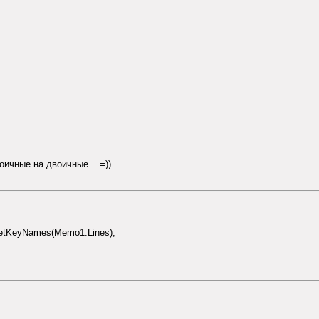
оичные на двоичные... =))
etKeyNames(Memo1.Lines);