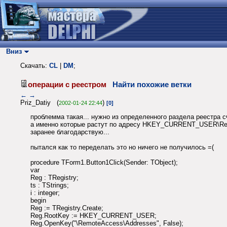
Вниз
Скачать:
CL
|
DM
;
операции с реестром
Найти похожие ветки
←
→
Priz_Datiy (
)
2002-01-24 22:44
[0]
проблемма такая... нужно из определенного раздела реестра 
а именно которые растут по адресу HKEY_CURRENT_USER\Re
заранее благодарствую...
пытался как то переделать это но ничего не получилось =(
procedure TForm1.Button1Click(Sender: TObject);
var
Reg : TRegistry;
ts : TStrings;
i : integer;
begin
Reg := TRegistry.Create;
Reg.RootKey := HKEY_CURRENT_USER;
Reg.OpenKey("\RemoteAccess\Addresses", False);