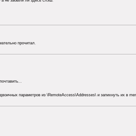
 - а не забыли ли здесь слэш:
мательно прочитал.
почтавить...
двоичных параметров из \RemoteAccess\Addresses\ и запихнуть их в memo