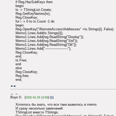
if Reg.HasSubKeys then
begin
ts := TStringList.Create;
Reg.GetKeyNames(ts);
Reg.CloseKey;
for i := 0 to ts.Count -1 do
begin
Reg.OpenKey("\RemoteAccess\Addresses" +ts.Strings[i], False);
Memo1.Lines.Add(ts.Strings[i]);
Memo1.Lines.Add(reg.ReadString("Display"));
Memo1.Lines.Add(reg.ReadString("Std"));
Memo1.Lines.Add(reg.ReadString("Dlt"));
Memo1.Lines.Add("----------------------");
Reg.CloseKey;
end;
ts.Free;
end
else
Reg.CloseKey;
Reg.free;
end;
←
→
Внук © (
)
2002-01-25 10:58
[1]
Хотелось бы знать, что все таки вывелось в memo.
И сразу несколько замечаний:
TStringList вместо TStrings;