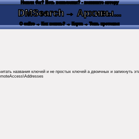
Нашли баг? Есть пожелания? - напишите автору
DMSearch
→ Архивы...
О сайте
→ Как искать?
→ Карта
→ Текс. протокол
считать названия ключей и не простых ключей а двоичных и запихнуть э
moteAccess\Addresses