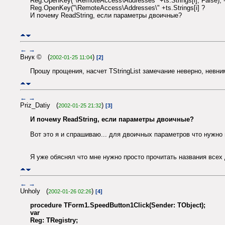
Reg.OpenKey("\RemoteAccess\Addresses" +ts.Strings[i], False);
Reg.OpenKey("\RemoteAccess\Addresses\" +ts.Strings[i] ?
И почему ReadString, если параметры двоичные?
←
→
Внук © (
)
2002-01-25 11:04
[2]
Прошу прощения, насчет TStringList замечание неверно, невни
←
→
Priz_Datiy (
)
2002-01-25 21:32
[3]
И почему ReadString, если параметры двоичные?
Вот это я и спрашиваю... для двоичных параметров что нужно 
Я уже обяснял что мне нужно просто прочитать названия всех 
←
→
Unholy (
)
2002-01-26 02:26
[4]
procedure TForm1.SpeedButton1Click(Sender: TObject);
var
Reg: TRegistry;