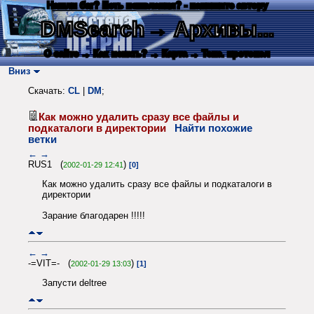
Нашли баг? Есть пожелания? - напишите автору
DMSearch
→ Архивы...
О сайте
→ Как искать?
→ Карта
→ Текс. протокол
Вниз
Скачать:
CL
|
DM
;
Как можно удалить сразу все файлы и
подкаталоги в директории
Найти похожие
ветки
←
→
RUS1 (
)
2002-01-29 12:41
[0]
Как можно удалить сразу все файлы и подкаталоги в
директории
Зарание благодарен !!!!!
←
→
-=VIT=- (
)
2002-01-29 13:03
[1]
Запусти deltree