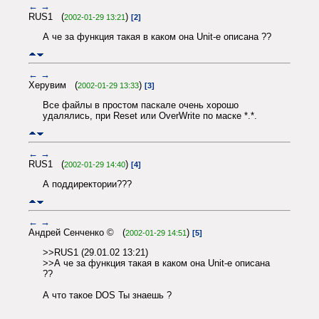
←
→
RUS1 (
)
2002-01-29 13:21
[2]
А че за функция такая в каком она Unit-е описана ??
←
→
Херувим (
)
2002-01-29 13:33
[3]
Все файлы в простом паскале очень хорошо
удалялись, при Reset или OverWrite по маске *.*.
←
→
RUS1 (
)
2002-01-29 14:40
[4]
А поддиректории???
←
→
Андрей Сенченко © (
)
2002-01-29 14:51
[5]
>>RUS1 (29.01.02 13:21)
>>А че за функция такая в каком она Unit-е описана
??
А что такое DOS Ты знаешь ?