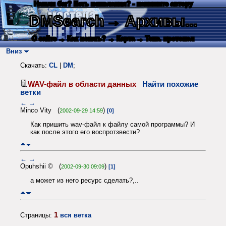
Нашли баг? Есть пожелания? - напишите автору
DMSearch
→ Архивы...
О сайте
→ Как искать?
→ Карта
→ Текс. протокол
Вниз
Скачать:
CL
|
DM
;
WAV-файл в области данных
Найти похожие
ветки
←
→
Minco Vity (
)
2002-09-29 14:59
[0]
Как пришить wav-файл к файлу самой программы? И
как после этого его воспротзвести?
←
→
Opuhshii © (
)
2002-09-30 09:09
[1]
а может из него ресурс сделать?,..
1
Страницы:
вся ветка