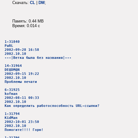
Скачать:
CL
|
DM
;
Память: 0.44 MB
Время: 0.014 c
1-31840
PaRL
2002-09-28 16:58
2002.10.10
---|Ветка была без названия|---
14-31964
DE@DM@N
2002-09-15 19:22
2002.10.10
Проблемы печати
6-31925
kofman
2002-08-11 00:33
2002.10.10
Как определить работоспособность URL-ссылки?
1-31794
KidMan
2002-10-01 23:50
2002.10.10
Помогите!!!! Горю!
1-31796