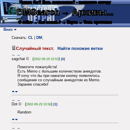
Нашли баг? Есть пожелания? - напишите автору
DMSearch
→ Архивы...
О сайте
→ Как искать?
→ Карта
→ Текс. протокол
Вниз
Скачать:
CL
|
DM
;
Случайный текст.
Найти похожие ветки
←
→
sagchat © (
)
2002-09-29 15:53
[0]
Помогите пожалуйста!
Есть Memo с большим количеством анекдотов.
Я хочу что бы при нажатии кнопку появлялось
сообщение со случайным анекдотом из Memo.
Заранее спасибо!
←
→
Dot © (
)
2002-09-29 15:56
[1]
Random
←
→