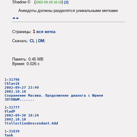
Shadow © (
)
2002-09-29 16:19
[2]
Анекдоты должны разделятся уникальными метками
1
Страницы:
вся ветка
Скачать:
CL
|
DM
;
Память: 0.45 MB
Время: 0.026 c
1-31796
Chlavik
2002-09-27 23:49
2002.10.10
Сохранение Масива. Продолжение диалога с Юрием
ЗОТОВЫМ.......
1-31777
VladP
2002-09-30 10:24
2002.10.10
TCollectionDescendant.Add
1-31839
Yank