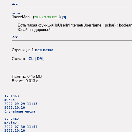
←
→
JazzzMan (
)
2002-09-30 19:10
[3]
Есть такая функция IsUserInInternet(UserName : pchar) : boolea
Юзай наздоровье!!
1
Страницы:
вся ветка
Скачать:
CL
|
DM
;
Память: 0.45 MB
Время: 0.013 c
1-31863
#Deus
2002-09-29 11:18
2002.10.10
Случайные числа
7-32042
maxim2
2002-07-30 11:54
2002.10.10