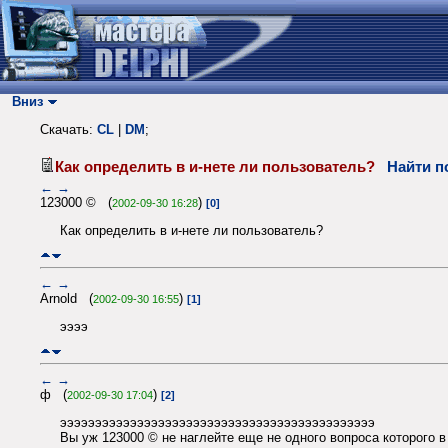
Вниз
Скачать:
CL
|
DM
;
Как определить в и-нете ли пользователь?
Найти п
←
→
123000 © (
)
2002-09-30 16:28
[0]
Как определить в и-нете ли пользователь?
←
→
Arnold (
)
2002-09-30 16:55
[1]
ээээ
←
→
ф (
)
2002-09-30 17:04
[2]
эээээээээээээээээээээээээээээээээээээээээээээ
Вы уж 123000 © не наглейте еще не одного вопроса которого в