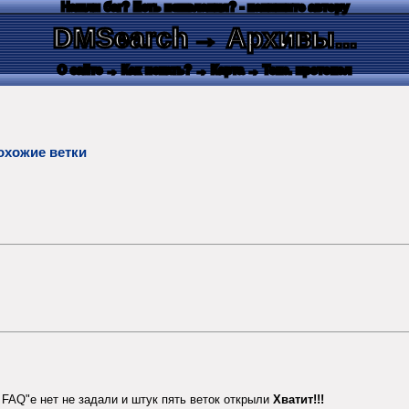
Нашли баг? Есть пожелания? - напишите автору
DMSearch
→ Архивы...
О сайте
→ Как искать?
→ Карта
→ Текс. протокол
охожие ветки
 FAQ"e нет не задали и штук пять веток открыли
Хватит!!!