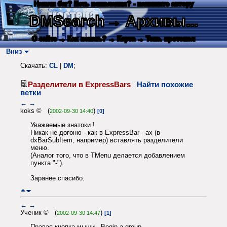
Нашли баг? Есть пожелания? - напишите автору
DMSearch
→ Архивы...
О сайте
→ Как искать?
→ Карта
→ Текс. протокол
Вниз
Скачать:
CL
|
DM
;
Разделители в ExpressBars
Найти похожие
ветки
←
→
koks © (
)
2002-09-30 14:40
[0]
Уважаемые знатоки !
Никак не догоню - как в ExpressBar - ах (в
dxBarSubItem, например) вставлять разделители
меню.
(Аналог того, что в TMenu делается добавлением
пункта "-").
Заранее спасибо.
←
→
Ученик © (
)
2002-09-30 14:47
[1]
Правая кнопка мыши - Begin a group