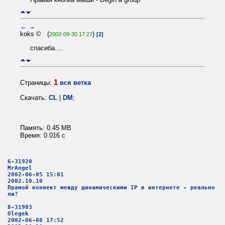
←
→
koks © (
)
2002-09-30 17:27
[2]
спасиба....
1
Страницы:
вся ветка
Скачать:
CL
|
DM
;
Память: 0.45 MB
Время: 0.016 c
6-31920
MrAngel
2002-06-05 15:01
2002.10.10
Прамой коннект между динамическими IP в интернете - реально
ли?
8-31903
Olegek
2002-06-08 17:52