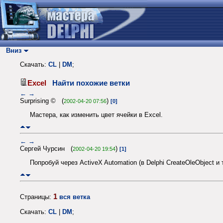
Вниз
Скачать:
CL
|
DM
;
Excel
Найти похожие ветки
←
→
Surprising © (
)
2002-04-20 07:56
[0]
Мастера, как изменить цвет ячейки в Excel.
←
→
Сергей Чурсин (
)
2002-04-20 19:54
[1]
Попробуй через ActiveX Automation (в Delphi CreateOleObject и
1
Страницы:
вся ветка
Скачать:
CL
|
DM
;