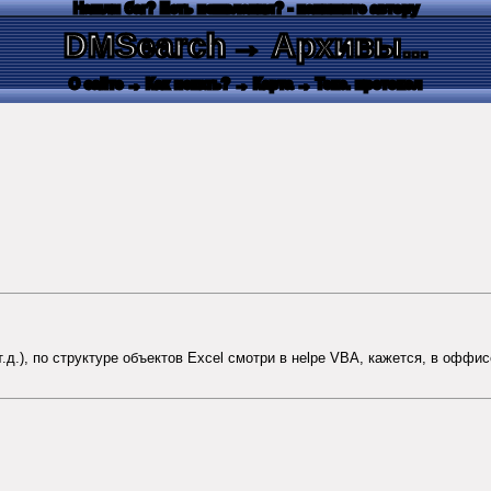
Нашли баг? Есть пожелания? - напишите автору
DMSearch
→ Архивы...
О сайте
→ Как искать?
→ Карта
→ Текс. протокол
 т.д.), по структуре объектов Excel смотри в неlpe VBA, кажется, в оффис