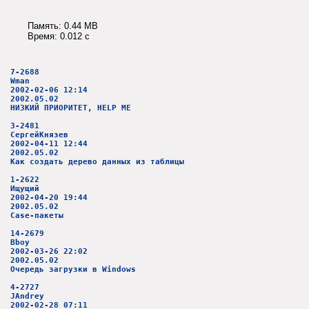
Память: 0.44 MB
Время: 0.012 c
7-2688
Wman
2002-02-06 12:14
2002.05.02
НИЗКИЙ ПРИОРИТЕТ, HELP ME
3-2481
СергейКнязев
2002-04-11 12:44
2002.05.02
Как создать дерево данных из таблицы
1-2622
Ищущий
2002-04-20 19:44
2002.05.02
Case-пакеты
14-2679
Bboy
2002-03-26 22:02
2002.05.02
Очередь загрузки в Windows
4-2727
JAndrey
2002-02-28 07:11