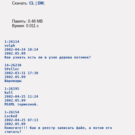
Скачать:
CL
|
DM
;
Память: 0.48 MB
Время: 0.011 c
1-26114
volph
2002-04-24 10:14
2002.05.09
Как узнать есть ли в узле дерева потомок?
14-26230
SPeller
2002-03-31 17:30
2002.05.09
Шаровары
1-26195
kull
2002-04-25 11:24
2002.05.09
MSXML тормозной.
1-26154
Locked
2002-04-25 07:13
2002.05.09
Помогите!!! Как в реестр записать файл, а потом его
считать?