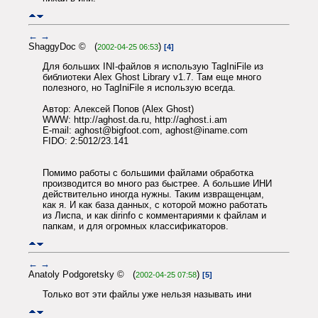
←
→
ShaggyDoc © (
)
2002-04-25 06:53
[4]
Для больших INI-файлов я использую TagIniFile из
библиотеки Alex Ghost Library v1.7. Там еще много
полезного, но TagIniFile я использую всегда.
Автор: Алексей Попов (Alex Ghost)
WWW: http://aghost.da.ru, http://aghost.i.am
E-mail: aghost@bigfoot.com, aghost@iname.com
FIDO: 2:5012/23.141
Помимо работы с большими файлами обработка
производится во много раз быстрее. А большие ИНИ
действительно иногда нужны. Таким извращенцам,
как я. И как база данных, с которой можно работать
из Лиспа, и как dirinfo с комментариями к файлам и
папкам, и для огромных классификаторов.
←
→
Anatoly Podgoretsky © (
)
2002-04-25 07:58
[5]
Только вот эти файлы уже нельзя называть ини