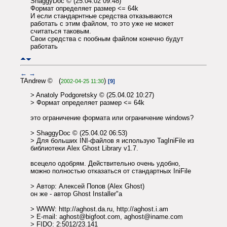
ShaggyDoc © (25.04.02 09:48)
Формат определяет размер <= 64k
И если стандарнтные средства отказываются
работать с этим файлом, то это уже не может
считаться таковым.
Свои средства с пообным файлом конечно будут
работать
←
→
TAndrew © (
)
2002-04-25 11:30
[9]
> Anatoly Podgoretsky © (25.04.02 10:27)
> Формат определяет размер <= 64k
это ограничение формата или ограничение windows?
> ShaggyDoc © (25.04.02 06:53)
> Для больших INI-файлов я использую TagIniFile из
библиотеки Alex Ghost Library v1.7.
всецело одобрям. Действительно очень удобно,
можно полностью отказаться от стандартных IniFile
> Автор: Алексей Попов (Alex Ghost)
он же - автор Ghost Installer"а
> WWW: http://aghost.da.ru, http://aghost.i.am
> E-mail: aghost@bigfoot.com, aghost@iname.com
> FIDO: 2:5012/23.141