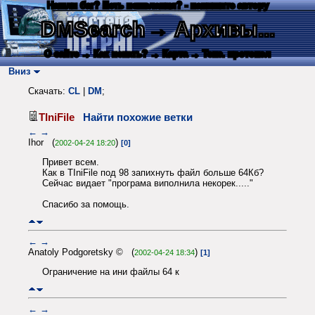
Нашли баг? Есть пожелания? - напишите автору
DMSearch
→ Архивы...
О сайте
→ Как искать?
→ Карта
→ Текс. протокол
Вниз
Скачать:
CL
|
DM
;
TIniFile
Найти похожие ветки
←
→
Ihor (
)
2002-04-24 18:20
[0]
Привет всем.
Как в TIniFile под 98 запихнуть файл больше 64Кб?
Сейчас видает "програма виполнила некорек....."
Спасибо за помощь.
←
→
Anatoly Podgoretsky © (
)
2002-04-24 18:34
[1]
Ограничение на ини файлы 64 к
←
→