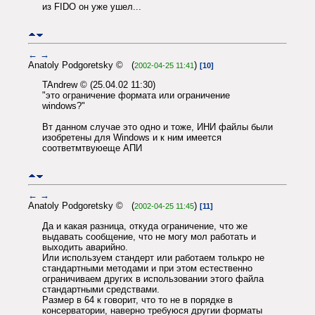
из FIDO он уже ушел...
←
→
Anatoly Podgoretsky © (
)
2002-04-25 11:41
[10]
TAndrew © (25.04.02 11:30)
"это ограничение формата или ограничение
windows?"
Вт данном случае это одно и тоже, ИНИ файлы были
изобретены для Windows и к ним имеется
соответмтвуюеще АПИ
←
→
Anatoly Podgoretsky © (
)
2002-04-25 11:45
[11]
Да и какая разница, откуда ограничение, что же
выдавать сообщение, что не могу мол работать и
выходить аварийно.
Или используем стандерт или работаем толькро не
стандартными методами и при этом естественно
ограничиваем других в использовании этого файла
стандартными средствами.
Размер в 64 к говорит, что то не в порядке в
консерватории, наверно требуюся другии форматы