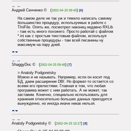
←
→
Андрей Сенченко © (
)
2002-04-25 09:40
[6]
На самом деле не так уж и тяжело написать самому
большинство процедур, используемых в работе с
TIniFile. Опять же, посмотрел наконец недавно RXLib
- там есть много похожего. Просто работай с файлом
*.ini как с простым текстовым файлом, используя
собственные процедуры - там всей писанины ну
максимум на пару дней.
←
→
ShaggyDoc © (
)
2002-04-25 09:48
[7]
> Anatoly Podgoretsky
Можно и не называть. Например, если он косит под
БД, даем расширение DBI. Но формат-то остается со
всеми его прелестями. Главная в том, что любая
программа может с ним работать. А не может, так
заставим. Конечно, специально использовать для
хранения относительно больших данных приходится
вынужденно, но иногда иначе никак нельзя.
←
→
Anatoly Podgoretsky © (
)
2002-04-25 10:27
[8]