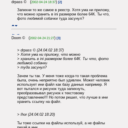
drpass © (
)
2002-04-24 18:37
[2]
Запихни то же самое в реестр. Хотя ума ни приложу,
что можно хранить в ini размером более 64К. Ты что,
фото любимой собачки туда засунул?
←
→
Doom © (
)
2002-04-24 21:27
[3]
> drpass © (24.04.02 18:37)
> Хотя ума ни приложу, что можно
> хранить в ini размером более 64К. Ты что, фото
любимой собачки
> туда засунул?
Зачем ты так. У меня тоже когда-то такая проблема
была, очень неприятно был удивлен. Может человек
использует ини файл как базу данных например. Я
вот пытался и рисунок туда запихнуть,
преобразовывал рисунок к текстовому
представлению!!! Но потом решил, что лучше в ини
хранить ссылку на файл.
> Ihor (24.04.02 18:20)
Ты тоже ссылки на файлы используй, а не файлы
пихай в ини.