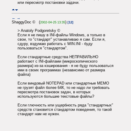
или пересмотр постановки задачи.
←
→
ShaggyDoc © (
)
2002-04-25 13:35
[12]
> Anatoly Podgoretsky ©
Если я не пишу в INI-файлы Windows, а только в
свои, то "стандарт" устанавливаю я сам. Если я,
сдуру, вздумаю работать с WIN.INI - буду
пользоваться "стандартом".
Если стандартные средства НЕПРАВИЛЬНО
работают с INI-файлами (микроскопического
размера) из-за кэширования - я не буду пользоваться
ими в своих программах (независимо от размера
файла)
Если виндовый NOTEPAD или стандартные MEMO
не грузят файл более 64К, то не надо ли требовать
пересмотра постановок задач, в которых
используются большие текстовые файлы?
Если глючность или ущербность ряда "стандартных"
средств становится стандартом поведения, то такой
стандарт нам не нужен.