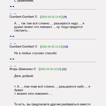
С уважением,
←
→
Gumbert-Gumbert © (
)
2002-04-25 13:41
[9]
А..., так там всё сложно..., разьиратся надо..., я
думал может кто поможет..., ну тогда придется
смотреть...
←
→
Gumbert-Gumbert © (
)
2002-04-25 13:41
[10]
Но в любых случаях спасибо
←
→
Игорь Шевченко © (
)
2002-04-25 14:02
[11]
День добрый,
> А..., так там всё сложно..., разьиратся надо..., я
думал
> может кто поможет...,
То есть, вы предлагаете другим разбираться вместо