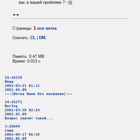
вас в вашей проблеме ? :-)))
1
Страницы:
вся ветка
Скачать:
CL
|
DM
;
Память: 0.47 MB
Время: 0.013 c
14-26239
Лёша
2002-03-21 01:12
2002.05.09
---|Ветка была без названия|---
14-26271
Morfey
2002-03-30 02:24
2002.05.09
Вопрос значит такой...
3-26044
Саша
2002-04-17 06:50
2002.05.09