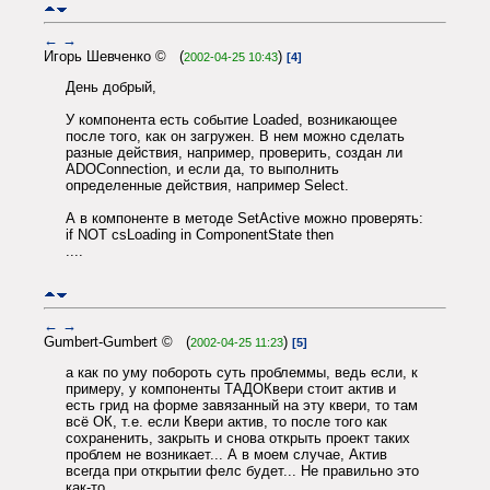
←
→
Игорь Шевченко © (
)
2002-04-25 10:43
[4]
День добрый,
У компонента есть событие Loaded, возникающее
после того, как он загружен. В нем можно сделать
разные действия, например, проверить, создан ли
ADOConnection, и если да, то выполнить
определенные действия, например Select.
А в компоненте в методе SetActive можно проверять:
if NOT csLoading in ComponentState then
....
←
→
Gumbert-Gumbert © (
)
2002-04-25 11:23
[5]
а как по уму побороть суть проблеммы, ведь если, к
примеру, у компоненты ТАДОКвери стоит актив и
есть грид на форме завязанный на эту квери, то там
всё ОК, т.е. если Квери актив, то после того как
сохраненить, закрыть и снова открыть проект таких
проблем не возникает... А в моем случае, Актив
всегда при открытии фелс будет... Не правильно это
как-то...