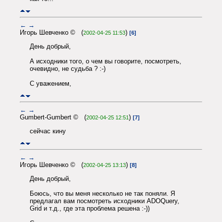
←
→
Игорь Шевченко © (
)
2002-04-25 11:53
[6]
День добрый,
А исходники того, о чем вы говорите, посмотреть,
очевидно, не судьба ? :-)
С уважением,
←
→
Gumbert-Gumbert © (
)
2002-04-25 12:51
[7]
сейчас кину
←
→
Игорь Шевченко © (
)
2002-04-25 13:13
[8]
День добрый,
Боюсь, что вы меня несколько не так поняли. Я
предлагал вам посмотреть исходники ADOQuery,
Grid и т.д., где эта проблема решена :-))