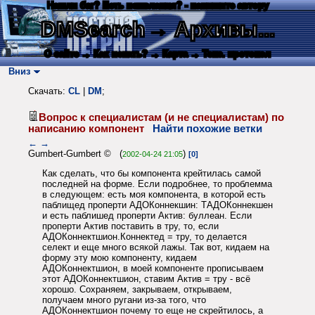
Нашли баг? Есть пожелания? - напишите автору
DMSearch
→ Архивы...
О сайте
→ Как искать?
→ Карта
→ Текс. протокол
Вниз
Скачать:
CL
|
DM
;
Вопрос к специалистам (и не специалистам) по
написанию компонент
Найти похожие ветки
←
→
Gumbert-Gumbert © (
)
2002-04-24 21:05
[0]
Как сделать, что бы компонента крейтилась самой
последней на форме. Если подробнее, то проблемма
в следующем: есть моя компонента, в которой есть
паблищед проперти АДОКоннекшин: ТАДОКоннекшен
и есть паблишед проперти Актив: буллеан. Если
проперти Актив поставить в тру, то, если
АДОКоннектшион.Коннектед = тру, то делается
селект и еще много всякой лажы. Так вот, кидаем на
форму эту мою компоненту, кидаем
АДОКоннектшион, в моей компоненте прописываем
этот АДОКоннектшион, ставим Актив = тру - всё
хорошо. Сохраняем, закрываем, открываем,
получаем много ругани из-за того, что
АДОКоннектшион почему то еще не скрейтилось, а