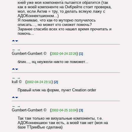
кней уже моя компонента пытается обратится (так
как в моей компоненте на ОнКрейте стоит проверка,
мол, если Актив = тру, то делать всякую лажу с
АДОКоннектшионом...)
Я понимаю, что как-то муторно получилось
описать..., но может кто сможет помочь?
Заранее спасибо всех кто нашел время прочитать и
помочь...
←
→
Gumbert-Gumbert © (
)
2002-04-24 22:26
[1]
блин..., нц неужели никто не поможет...
←
→
kull © (
)
2002-04-24 23:11
[2]
Правый клик на форме, пункт Creation order
←
→
Gumbert-Gumbert © (
)
2002-04-25 10:04
[3]
Так там только не визуальные компоненты, т.е.
АДОКоннекшион там есть, а моей там нет (моя на
базе ТТрииВью сделана)