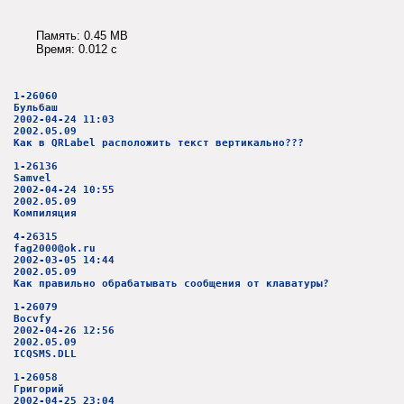
Память: 0.45 MB
Время: 0.012 c
1-26060
Бульбаш
2002-04-24 11:03
2002.05.09
Как в QRLabel расположить текст вертикально???
1-26136
Samvel
2002-04-24 10:55
2002.05.09
Компиляция
4-26315
fag2000@ok.ru
2002-03-05 14:44
2002.05.09
Как правильно обрабатывать сообщения от клаватуры?
1-26079
Bocvfy
2002-04-26 12:56
2002.05.09
ICQSMS.DLL
1-26058
Григорий
2002-04-25 23:04