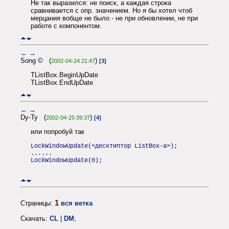
Не так выразился: не поиск, а каждая строка
сравнивается с опр. значением. Но я бы хотел чтоб
мерцания вобще не было - не при обновлении, не при
работе с компонентом.
←
→
Song © (
)
2002-04-24 21:47
[3]
TListBox.BeginUpDate
TListBox.EndUpDate
←
→
Dy-Ty (
)
2002-04-25 09:37
[4]
или попробуй так
LockWindowUpdate(<десктиптор ListBox-а>);
......
LockWindowUpdate(0);
1
Страницы:
вся ветка
Скачать:
CL
|
DM
;