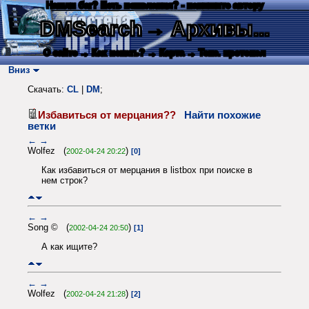
Нашли баг? Есть пожелания? - напишите автору
DMSearch
→ Архивы...
О сайте
→ Как искать?
→ Карта
→ Текс. протокол
Вниз
Скачать:
CL
|
DM
;
Избавиться от мерцания??
Найти похожие
ветки
←
→
Wolfez (
)
2002-04-24 20:22
[0]
Как избавиться от мерцания в listbox при поиске в
нем строк?
←
→
Song © (
)
2002-04-24 20:50
[1]
А как ищите?
←
→
Wolfez (
)
2002-04-24 21:28
[2]