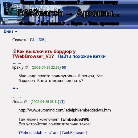
Нашли баг? Есть пожелания? - напишите автору
DMSearch
→ Архивы...
О сайте
→ Как искать?
→ Карта
→ Текс. протокол
Вниз
Скачать:
CL
|
DM
;
Как выключить бордюр у
TWebBrowser_V1?
Найти похожие ветки
←
→
lipskiy © (
)
2002-04-25 22:58
[0]
Мне надо просто прямоугольный регион, без
бордюра. Как это можно сделать?
←
→
Лёша © (
)
2002-04-26 03:11
[1]
http://www.euromind.com/iedelphi/embeddedwb.htm
Там лежит компонент
TEmbeddedWb
.
Его устройство приблизительно такое:
TEmbeddedWb = class(TWebBrowser)