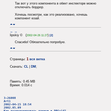
Так вот у этого компонента в обект инспекторе можно
отключать бордюр.
Хочешь посмотри, как это реализовано, хочешь
компонент юзай.
←
→
lipskiy © (
)
2002-04-26 11:27
[2]
Спасибо! Обязательно попробую.
1
Страницы:
вся ветка
Скачать:
CL
|
DM
;
Память: 0.45 MB
Время: 0.014 c
3-26008
Art1
2002-04-15 18:54
2002.05.09
Как позиционировать данные в DBGrid?