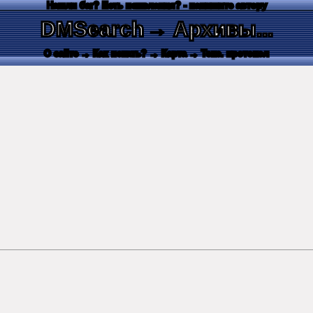
Нашли баг? Есть пожелания? - напишите автору
DMSearch
→ Архивы...
О сайте
→ Как искать?
→ Карта
→ Текс. протокол