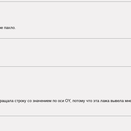
не пахло.
звращала строку со значением по оси OY, потому что эта лажа вывела мне