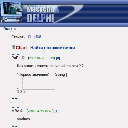
Вниз
Скачать:
CL
|
DM
;
Chart
Найти похожие ветки
←
→
PaRL © (
)
2002-04-25 16:39
[0]
Как узнать список занчений по оси Y?
"Первое значение" : TString |
... |
... |
... |________________
1 2 3
←
→
MBo © (
)
2002-04-25 16:46
[1]
yvalues