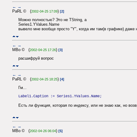
←
→
PaRL © (
)
2002-04-25 17:09
[2]
Можно полностью? Это не TString, а
Series1.YValues.Name
вывело мне вообще просто "Y", когда им там(в графике) даже 
←
→
MBo © (
)
2002-04-25 17:26
[3]
расшифруй вопрос
←
→
PaRL © (
)
2002-04-25 18:25
[4]
Гм...
Label1.Caption := Series1.YValues.Name;
Есть ли функция, которая по индексу, или не знаю как, но во
←
→
MBo © (
)
2002-04-26 06:04
[5]