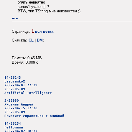
опять невнятно
series1.yvalue[i] ?
BTW, тип TString мне неизвестен ;)
1
Страницы:
вся ветка
Скачать:
CL
|
DM
;
Память: 0.45 MB
Время: 0.009 c
14-26243
LazorenkoX
2002-04-01 22:39
2002.05.09
Artificial Intelligence
3-25980
Яковлев Андрей
2002-04-15 12:28
2002.05.09
Помогите справиться с ошибкой
14-26254
Fellomena
2002-04-02 10:22