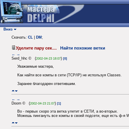
Вниз
Скачать:
CL
|
DM
;
Уделите пару сек....
Найти похожие ветки
←
→
Serd_hhc © (
)
2002-04-23 18:07
[0]
Уважаемые мастера,
Как найти все компы в сети (TCP/IP) не используя Classes.
Заранее благодарен ответившим.
←
→
Doom © (
)
2002-04-23 21:07
[1]
Во - первых скоро эта ветка улетит в СЕТИ, а во-вторых.
Можешь пингануть все компы в своей подсети, еще есть ф-я