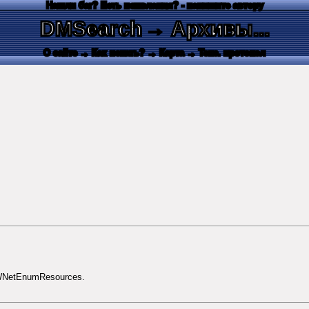
Нашли баг? Есть пожелания? - напишите автору
DMSearch
→ Архивы...
О сайте
→ Как искать?
→ Карта
→ Текс. протокол
 WNetEnumResources.