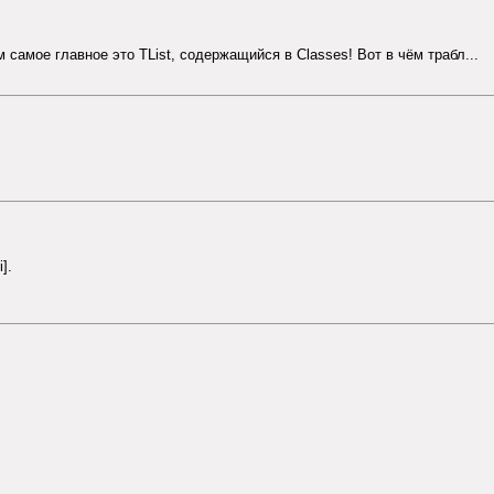
амое главное это TList, содержащийся в Classes! Вот в чём трабл...
].