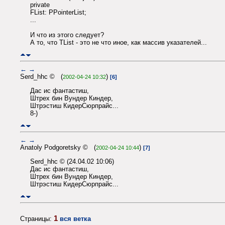
private
FList: PPointerList;
...
И что из этого следует?
А то, что TList - это не что иное, как массив указателей...
←
→
Serd_hhc © (
)
2002-04-24 10:32
[6]
Дас ис фантастиш,
Штрех бин Вундер Киндер,
Штрэстиш КидерСюрпрайс...
8-)
←
→
Anatoly Podgoretsky © (
)
2002-04-24 10:44
[7]
Serd_hhc © (24.04.02 10:06)
Дас ис фантастиш,
Штрех бин Вундер Киндер,
Штрэстиш КидерСюрпрайс...
1
Страницы:
вся ветка