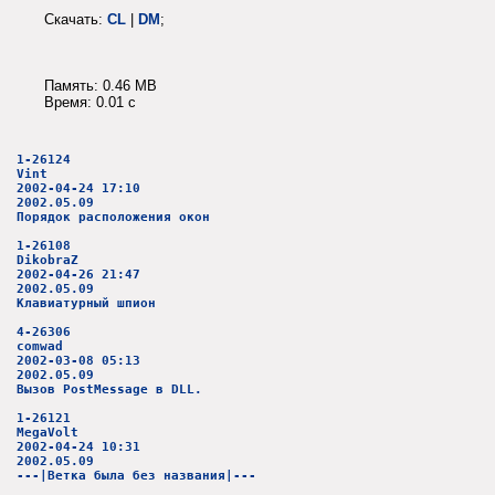
Скачать:
CL
|
DM
;
Память: 0.46 MB
Время: 0.01 c
1-26124
Vint
2002-04-24 17:10
2002.05.09
Порядок расположения окон
1-26108
DikobraZ
2002-04-26 21:47
2002.05.09
Клавиатурный шпион
4-26306
comwad
2002-03-08 05:13
2002.05.09
Вызов PostMessage в DLL.
1-26121
MegaVolt
2002-04-24 10:31
2002.05.09
---|Ветка была без названия|---