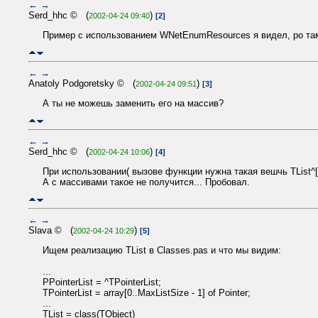
←
→
Serd_hhc © (
)
2002-04-24 09:40
[2]
Пример с использованием WNetEnumResources я видел, ро там с
←
→
Anatoly Podgoretsky © (
)
2002-04-24 09:51
[3]
А ты не можешь заменить его на массив?
←
→
Serd_hhc © (
)
2002-04-24 10:06
[4]
При использовании( вызове функции нужна такая вешчь TList^[i
А с массивами такое не получится... Пробовал.
←
→
Slava © (
)
2002-04-24 10:29
[5]
Ищем реализацию TList в Classes.pas и что мы видим:
...
PPointerList = ^TPointerList;
TPointerList = array[0..MaxListSize - 1] of Pointer;
...
TList = class(TObject)