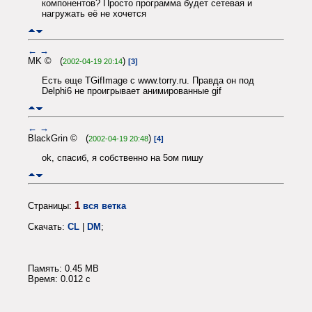
компонентов? Просто программа будет сетевая и
нагружать её не хочется
←
→
MK © (
)
2002-04-19 20:14
[3]
Есть еще TGifImage с www.torry.ru. Правда он под
Delphi6 не проигрывает анимированные gif
←
→
BlackGrin © (
)
2002-04-19 20:48
[4]
ok, спасиб, я собственно на 5ом пишу
1
Страницы:
вся ветка
Скачать:
CL
|
DM
;
Память: 0.45 MB
Время: 0.012 c