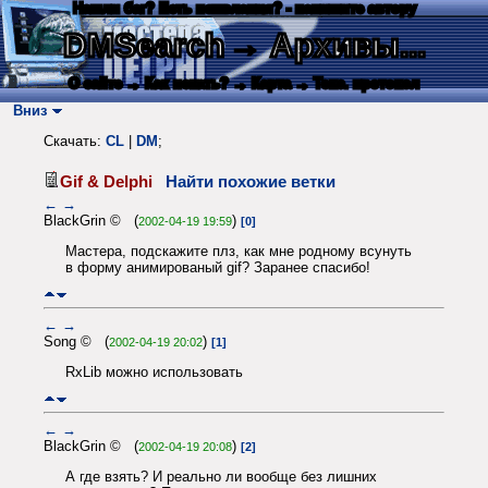
Нашли баг? Есть пожелания? - напишите автору
DMSearch
→ Архивы...
О сайте
→ Как искать?
→ Карта
→ Текс. протокол
Вниз
Скачать:
CL
|
DM
;
Gif & Delphi
Найти похожие ветки
←
→
BlackGrin © (
)
2002-04-19 19:59
[0]
Мастера, подскажите плз, как мне родному всунуть
в форму анимированый gif? Заранее спасибо!
←
→
Song © (
)
2002-04-19 20:02
[1]
RxLib можно использовать
←
→
BlackGrin © (
)
2002-04-19 20:08
[2]
А где взять? И реально ли вообще без лишних