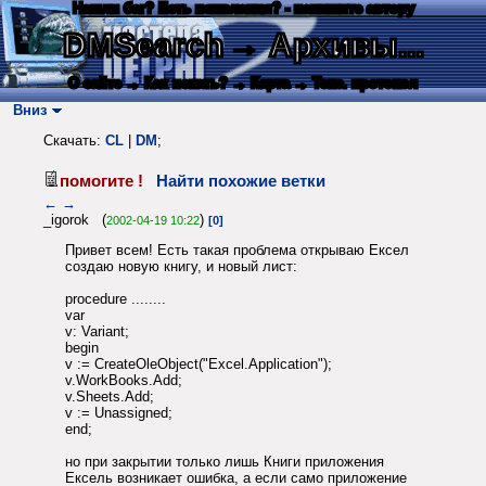
Нашли баг? Есть пожелания? - напишите автору
DMSearch
→ Архивы...
О сайте
→ Как искать?
→ Карта
→ Текс. протокол
Вниз
Скачать:
CL
|
DM
;
помогите !
Найти похожие ветки
←
→
_igorok (
)
2002-04-19 10:22
[0]
Привет всем! Есть такая проблема открываю Ексел
создаю новую книгу, и новый лист:
procedure ........
var
v: Variant;
begin
v := CreateOleObject("Excel.Application");
v.WorkBooks.Add;
v.Sheets.Add;
v := Unassigned;
end;
но при закрытии только лишь Книги приложения
Ексель возникает ошибка, а если само приложение