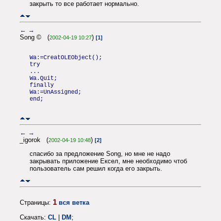
закрыть то все работает нормально.
←
→
Song © (
)
2002-04-19 10:27
[1]
Wa:=CreatOLEObject();
try
...
Wa.Quit;
finally
Wa:=UnAssigned;
end;
←
→
_igorok (
)
2002-04-19 10:48
[2]
спасибо за предложение Song, но мне не надо
закрывать приложение Ексел, мне необходимо чтоб
пользователь сам решил когда его закрыть.
1
Страницы:
вся ветка
Скачать:
CL
|
DM
;