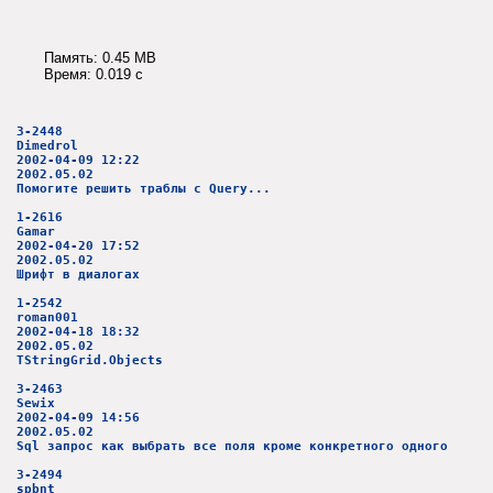
Память: 0.45 MB
Время: 0.019 c
3-2448
Dimedrol
2002-04-09 12:22
2002.05.02
Помогите решить траблы с Query...
1-2616
Gamar
2002-04-20 17:52
2002.05.02
Шрифт в диалогах
1-2542
roman001
2002-04-18 18:32
2002.05.02
TStringGrid.Objects
3-2463
Sewix
2002-04-09 14:56
2002.05.02
Sql запрос как выбрать все поля кроме конкретного одного
3-2494
spbnt