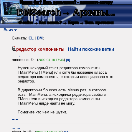
Нашли баг? Есть пожелания? - напишите автору
DMSearch
→ Архивы...
О сайте
→ Как искать?
→ Карта
→ Текс. протокол
Вниз
Скачать:
CL
|
DM
;
редактор компоненты
Найти похожие ветки
←
→
mnemonic © (
)
2002-04-18 17:33
[0]
Нужен исходный текст редактора компоненты
TMainMenu (TMenu) или хотя бы название класса
редактора компоненты, с которым ассоциирован этот
редактор.
В директории Sources есть Menus.pas, в котором
есть TMainMenu, а исходника редактора свойств
TMenuItem и исходник редактора компоненты
TMainMenu нигде найти не могу.
Помогите кто чем не шутит.
←
→