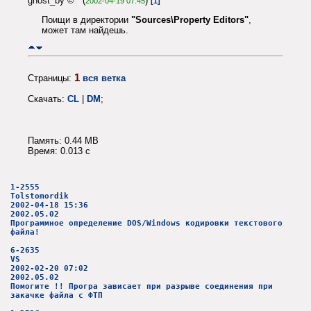
ghost_by © (
)
2002-04-19 07:45
[1]
Поищи в директории
"Sources\Property Editors"
,
может там найдешь.
1
Страницы:
вся ветка
Скачать:
CL
|
DM
;
Память: 0.44 MB
Время: 0.013 c
1-2555
Tolstomordik
2002-04-18 15:36
2002.05.02
Программное определение DOS/Windows кодировки текстового
файла!
6-2635
VS
2002-02-20 07:02
2002.05.02
Помогите !! Програ зависает при разрыве соединения при
закачке файла с ФТП