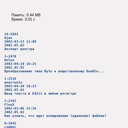
Память: 0.44 MB
Время: 0.01 c
14-2682
Ajax
2002-03-23 11:08
2002.05.02
Экспорт реестра
3-2470
Helen
2002-04-10 16:25
2002.05.02
Преобразование типа Byte к вещественному Double...
1-2516
anacronix
2002-04-20 18:23
2002.05.02
Ввод текста в Edit1 в любом регистре
7-2707
FlexX
2002-02-06 15:16
2002.05.02
Как узнать, что идет копирование (удаление) файлов?
6-2642
cypher