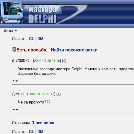
Вниз
Скачать:
CL
|
DM
;
Есть просьба.
Найти похожие ветки
←
→
ilia2000 © (
)
2002-04-20 21:10
[0]
Уважаемые господа мастера Delphi. У меня к вам есть предло
Заранее благодарен.
←
→
Демон (
)
2002-04-20 21:17
[1]
Чё за прогу-то???
1
Страницы:
вся ветка
Скачать:
CL
|
DM
;