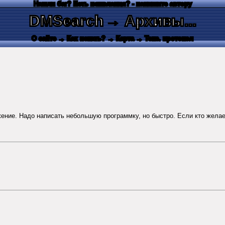
Нашли баг? Есть пожелания? - напишите автору
DMSearch
→ Архивы...
О сайте
→ Как искать?
→ Карта
→ Текс. протокол
жение. Надо написать небольшую программку, но быстро. Если кто желает