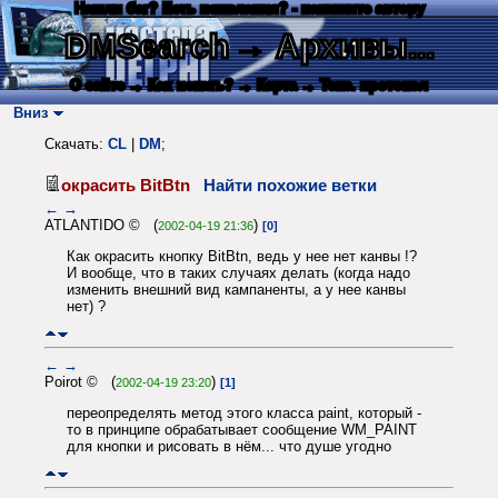
Нашли баг? Есть пожелания? - напишите автору
DMSearch
→ Архивы...
О сайте
→ Как искать?
→ Карта
→ Текс. протокол
Вниз
Скачать:
CL
|
DM
;
окрасить BitBtn
Найти похожие ветки
←
→
ATLANTIDO © (
)
2002-04-19 21:36
[0]
Как окрасить кнопку BitBtn, ведь у нее нет канвы !?
И вообще, что в таких случаях делать (когда надо
изменить внешний вид кампаненты, а у нее канвы
нет) ?
←
→
Poirot © (
)
2002-04-19 23:20
[1]
переопределять метод этого класса paint, который -
то в принципе обрабатывает сообщение WM_PAINT
для кнопки и рисовать в нём... что душе угодно