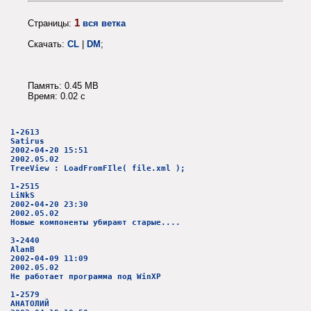
1
Страницы:
вся ветка
Скачать:
CL
|
DM
;
Память: 0.45 MB
Время: 0.02 c
1-2613
Satirus
2002-04-20 15:51
2002.05.02
TreeView : LoadFromFIle( file.xml );
1-2515
LiNkS
2002-04-20 23:30
2002.05.02
Новые компоненты убирают старые....
3-2440
AlanB
2002-04-09 11:09
2002.05.02
Не работает программа под WinXP
1-2579
АНАТОЛИЙ