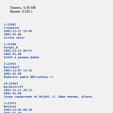
Память: 0.45 MB
Время: 0.015 c
1-22007
creepster
2001-12-17 18:09
2002.01.08
screen saver
1-22200
Sergei_B
2001-12-15 09:57
2002.01.08
Int64 и размер файла
3-21955
kalinka17
2001-12-03 13:16
2002.01.08
Помогите найти DBTreeView =)
14-22403
Burmistroff
2001-11-11 20:13
2002.01.08
Супер справочник по Delphi -2. Ваше мнение, please.
3-21972
Wetnose
2001-12-06 08:30