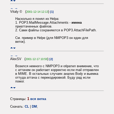
←
→
Vitaly © (
)
2001-12-14 12:13
[1]
Насколько я понял из Helpa:
1. POP3.MailMessage.Attachments -
имена
приаттаченных файлов.
2. Сами файлы сохраняются в POP3.AttachFilePath.
См. пример в Helpe (для NMPOP3 он един для
веток).
←
→
AlexSV (
)
2001-12-17 10:59
[2]
Возился немного с NMPOP3 и обратил внимение, что
с аттачем он работает корректно если mail отправлен
в MIME. В остальных случаях анализ Body и выемка
оттуда аттача с перекодировкой. Буду рад если
помог.
1
Страницы:
вся ветка
Скачать:
CL
|
DM
;