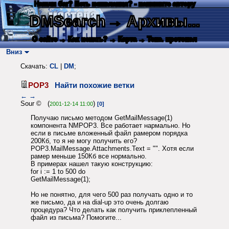
Нашли баг? Есть пожелания? - напишите автору
DMSearch
→ Архивы...
О сайте
→ Как искать?
→ Карта
→ Текс. протокол
Вниз
Скачать:
CL
|
DM
;
POP3
Найти похожие ветки
←
→
Sour © (
)
2001-12-14 11:00
[0]
Получаю письмо методом GetMailMessage(1)
компонента NMPOP3. Все работает нармально. Но
если в письме вложенный файл рамером порядка
200Кб, то я не могу получить его?
POP3.MailMessage.Attachments.Text = "". Хотя если
рамер меньше 150Кб все нормально.
В примерах нашел такую конструкцию:
for i := 1 to 500 do
GetMailMessage(1);
Но не понятно, для чего 500 раз получать одно и то
же письмо, да и на dial-up это очень долгаю
процедура? Что делать как получить приклепленный
файл из письма? Помогите...