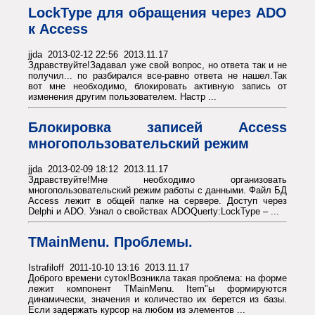
LockType для обращения через ADO
к Access
jjda 2013-02-12 22:56 2013.11.17
Здравствуйте!Задавал уже свой вопрос, но ответа так и не
получил... по разбирался все-равно ответа не нашел.Так
вот мне необходимо, блокировать активную запись от
изменения другим пользователем. Настр ...
Блокировка записей Access
многопользовательский режим
jjda 2013-02-09 18:12 2013.11.17
Здравствуйте!Мне необходимо организовать
многопользовательский режим работы с данными. Файл БД
Access лежит в общей папке на сервере. Доступ через
Delphi и ADO. Узнал о свойствах ADOQuerty:LockType – ...
TMainMenu. Проблемы.
Istrafiloff 2011-10-10 13:16 2013.11.17
Доброго времени суток!Возникла такая проблема: на форме
лежит компонент TMainMenu. Item"ы формируются
динамически, значения и количество их берется из базы.
Если задержать курсор на любом из элементов ...