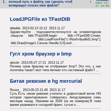
Основная
1.
полный путь к файлу, как сделать чтоб
1
2001-12-
возвращал только имя файла?
17 10:09
LoadJPGFile из TFastDIB
ddadda 2013-02-13 15:12 2013.11.17
Здравствуйте - подскажитеспоткнулся на элементарном
.пишуvar bbb:TFastDIB;begin bbb:=TFastDIB.Create;
bbb.LoadFromFile("c:\Root\v9yal6d1.bmp");
bbb.Draw(Image1.Canvas.Handle,0,0);end ...
Гугл хром браузер и bmp
alexdn 2013-05-27 17:21 2013.11.17
Почему хром браузер не отображает bmp? Это что, у них
политика такая? мол типа битмап это системный файл? ...
Битая ревизия в hg mercurial
Rouse_ 2013-05-23 21:49 2013.11.17
Суть.Есть некая ревизия утилиты в дефолтовой ветке HG
которая гарантированно собиралась билдсервером семь
месяцев назад. Назовем ее 2028 (за ее номером).В тоже
время развивался соседний бранч, сутью к ...