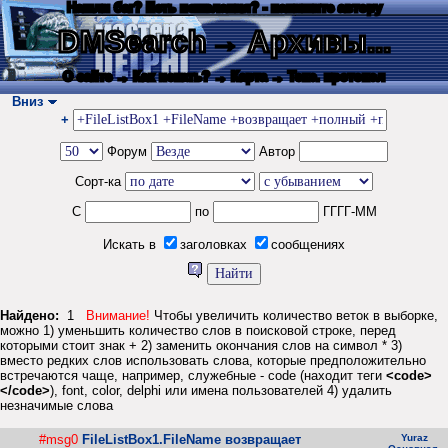
Нашли баг? Есть пожелания? - напишите автору
DMSearch
→ Архивы...
О сайте
→ Как искать?
→ Карта
→ Текс. протокол
Вниз
+
Форум
Автор
Сорт-ка
С
по
ГГГГ-ММ
Искать в
заголовках
сообщениях
Найдено:
1
Внимание!
Чтобы увеличить количество веток в выборке,
можно 1) уменьшить количество слов в поисковой строке, перед
которыми стоит знак + 2) заменить окончания слов на символ * 3)
вместо редких слов использовать слова, которые предположительно
встречаются чаще, например, служебные - code (находит теги
<code>
</code>
), font, color, delphi или имена пользователей 4) удалить
незначимые слова
#msg0
FileListBox1.FileName возвращает
Yuraz