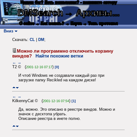
Нашли баг? Есть пожелания? - напишите автору
DMSearch
→ Архивы...
О сайте
→ Как искать?
→ Карта
→ Текс. протокол
Вниз
Скачать:
CL
|
DM
;
Можно ли программно отключить корзину
виндов?
Найти похожие ветки
←
→
T2 © (
)
2001-12-16 07:17
[0]
И чтоб Windows не создавали каждый раз при
загрузке папку Recikled на каждом диске!
←
→
KilkennyCat © (
)
2001-12-16 07:54
[1]
Да, можно. Это описано в реестре виндов. Можно и
значок с десктопа убрать.
Описание реестра в инете полно.