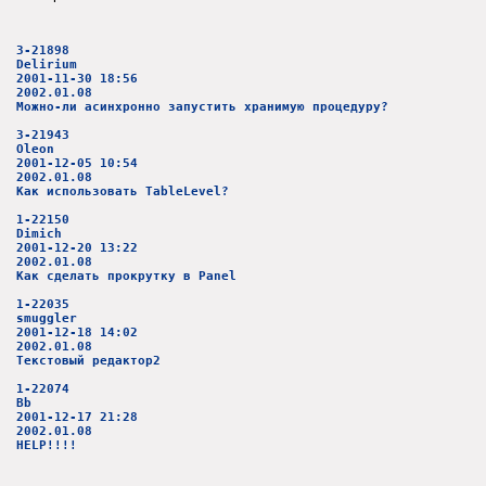
3-21898
Delirium
2001-11-30 18:56
2002.01.08
Можно-ли асинхронно запустить хранимую процедуру?
3-21943
Oleon
2001-12-05 10:54
2002.01.08
Как использовать TableLevel?
1-22150
Dimich
2001-12-20 13:22
2002.01.08
Как сделать прокрутку в Panel
1-22035
smuggler
2001-12-18 14:02
2002.01.08
Текстовый редактор2
1-22074
Bb
2001-12-17 21:28
2002.01.08
HELP!!!!