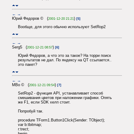
←
→
Юрий Федоров © (
)
2001-12-20 21:21
[5]
Вообще, для этого обычно используют SetRop2
←
→
Serg5 (
)
2001-12-21 08:57
[6]
Юрий Федоров, а что это за такое? На торри поиск
результатов не дал. По яндексу на QT ссылается..
это пакет?
←
→
MBo © (
)
2001-12-21 09:54
[7]
SetRop2 - функция API, устанавливает способ
смешивания цветов при наложении графики. Опять
же F1, если SDK хелп стоит.
Попробуй так.
procedure TForm1.Button1Click(Sender: TObject);
var b:tbitmap;
r:trect;
begin