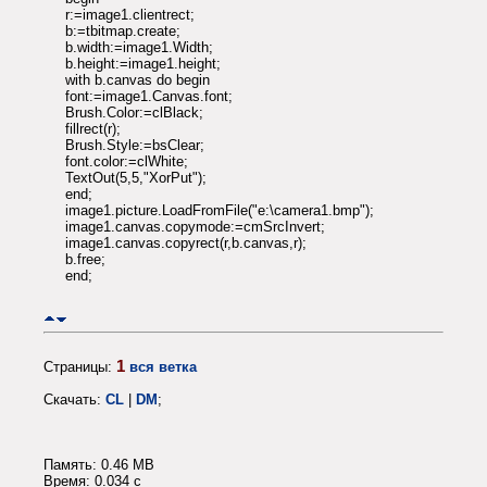
r:=image1.clientrect;
b:=tbitmap.create;
b.width:=image1.Width;
b.height:=image1.height;
with b.canvas do begin
font:=image1.Canvas.font;
Brush.Color:=clBlack;
fillrect(r);
Brush.Style:=bsClear;
font.color:=clWhite;
TextOut(5,5,"XorPut");
end;
image1.picture.LoadFromFile("e:\camera1.bmp");
image1.canvas.copymode:=cmSrcInvert;
image1.canvas.copyrect(r,b.canvas,r);
b.free;
end;
1
Страницы:
вся ветка
Скачать:
CL
|
DM
;
Память: 0.46 MB
Время: 0.034 c