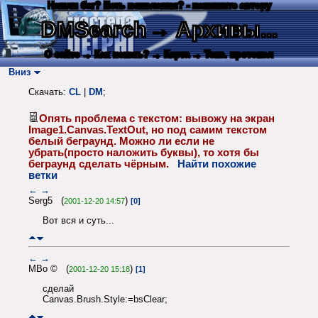
Нашли баг? Есть пожелания? - напишите автору
DMSearch
→ Архивы...
О сайте
→ Как искать?
→ Карта
→ Текс. протокол
Вниз
Скачать:
CL
|
DM
;
Опять проблема с текстом: вывожу на экран
Image1.Canvas.TextOut, но под самим текстом
белый беграунд. Можно ли если не
убрать(просто наложить буквы), то хотя бы
беграунд сделать чёрным.
Найти похожие
ветки
←
→
Serg5 (
)
2001-12-20 14:57
[0]
Вот вся и суть...
←
→
MBo © (
)
2001-12-20 15:18
[1]
сделай
Canvas.Brush.Style:=bsClear;