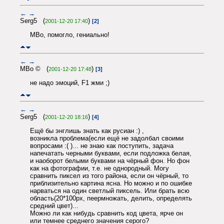
←
→
Serg5 (
)
2001-12-20 17:40
[2]
MBo, помогло, гениально!
←
→
MBo © (
)
2001-12-20 17:48
[3]
не надо эмоций, F1 жми ;)
←
→
Serg5 (
)
2001-12-20 18:16
[4]
Ещё бы энглишь знать как русиан :) ,
возникла проблема(если ещё не задолбал своими
вопросами :( )... не знаю как поступить, задача
напечатать черными буквами, если подложка белая,
и наоборот белыми буквами на чёрный фон. Но фон
как на фотографии, т.е. не однородный. Могу
сравнить пиксел из того района, если он чёрный, то
приблизительно картина ясна. Но можно и по ошибке
нарваться на один светлый пиксель. Или брать всю
область(20*100px, пеермножать, делить, определять
средний цвет)...
Можно ли как нибудь сравнить код цвета, ярче он
или темнее среднего значения серого?