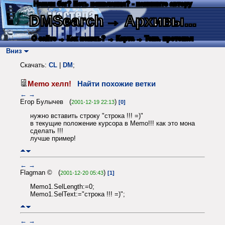
Нашли баг? Есть пожелания? - напишите автору
DMSearch
→ Архивы...
О сайте
→ Как искать?
→ Карта
→ Текс. протокол
Вниз
Скачать:
CL
|
DM
;
Memo хелп!
Найти похожие ветки
←
→
Егор Булычев (
)
2001-12-19 22:13
[0]
нужно вставить строку "строка !!! =)"
в текущие положение курсора в Memo!!! как это мона
сделать !!!
лучше пример!
←
→
Flagman © (
)
2001-12-20 05:43
[1]
Memo1.SelLength:=0;
Memo1.SelText:="строка !!! =)";
←
→