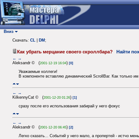
Вниз
Скачать:
CL
|
DM
;
Как убрать мерцание своего скроллбара?
Найти по
←
→
Aleksandr © (
)
2001-12-19 16:04
[0]
Уважаемые коллеги!
В компоненте вставляю динамический ScrollBar. Как только и
←
→
KilkennyCat © (
)
2001-12-20 01:26
[1]
сразу после его использования забирай у него фокус
←
→
Aleksandr © (
)
2001-12-20 06:45
[2]
Легко сказать... Событий у него мало, а пропертей - истчо мен