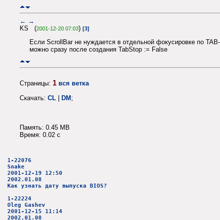
←
→
KS (
)
2001-12-20 07:03
[3]
Если ScrollBar не нуждается в отдельной фокусировке по TAB-
можно сразу после создания TabStop := False
1
Страницы:
вся ветка
Скачать:
CL
|
DM
;
Память: 0.45 MB
Время: 0.02 c
1-22076
Snake
2001-12-19 12:50
2002.01.08
Как узнать дату выпуска BIOS?
1-22224
Oleg Gashev
2001-12-15 11:14
2002.01.08