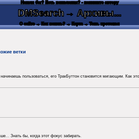
Нашли баг? Есть пожелания? - напишите автору
DMSearch
→ Архивы...
О сайте
→ Как искать?
→ Карта
→ Текс. протокол
хожие ветки
м начинаешь пользоваться, его ТракБуттон становится мигающим. Как эт
ьше... Знать бы, когда этот фокус забирать.