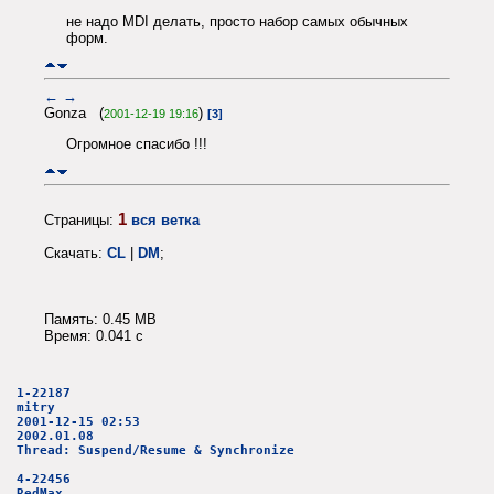
не надо MDI делать, просто набор самых обычных
форм.
←
→
Gonza (
)
2001-12-19 19:16
[3]
Огромное спасибо !!!
1
Страницы:
вся ветка
Скачать:
CL
|
DM
;
Память: 0.45 MB
Время: 0.041 c
1-22187
mitry
2001-12-15 02:53
2002.01.08
Thread: Suspend/Resume & Synchronize
4-22456
RedMax