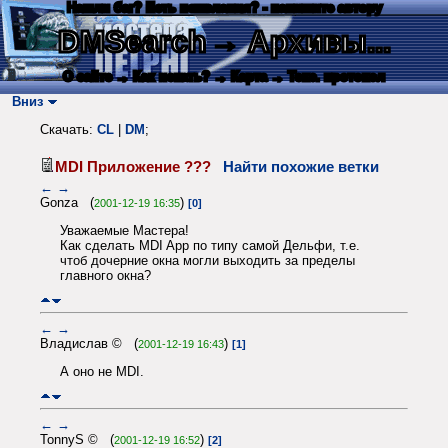
Нашли баг? Есть пожелания? - напишите автору
DMSearch
→ Архивы...
О сайте
→ Как искать?
→ Карта
→ Текс. протокол
Вниз
Скачать:
CL
|
DM
;
MDI Приложение ???
Найти похожие ветки
←
→
Gonza (
)
2001-12-19 16:35
[0]
Уважаемые Мастера!
Как сделать MDI App по типу самой Дельфи, т.е.
чтоб дочерние окна могли выходить за пределы
главного окна?
←
→
Владислав © (
)
2001-12-19 16:43
[1]
А оно не MDI.
←
→
TonnyS © (
)
2001-12-19 16:52
[2]