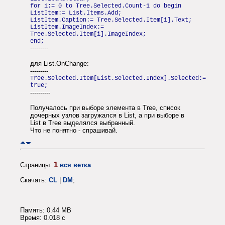
for i:= 0 to Tree.Selected.Count-1 do begin
ListItem:= List.Items.Add;
ListItem.Caption:= Tree.Selected.Item[i].Text;
ListItem.ImageIndex:=
Tree.Selected.Item[i].ImageIndex;
end;
---------
для List.OnChange:
---------
Tree.Selected.Item[List.Selected.Index].Selected:=
true;
----------
Получалось при выборе элемента в Tree, список
дочерных узлов загружался в List, а при выборе в
List в Tree выделялся выбранный.
Что не понятно - спрашивай.
1
Страницы:
вся ветка
Скачать:
CL
|
DM
;
Память: 0.44 MB
Время: 0.018 c