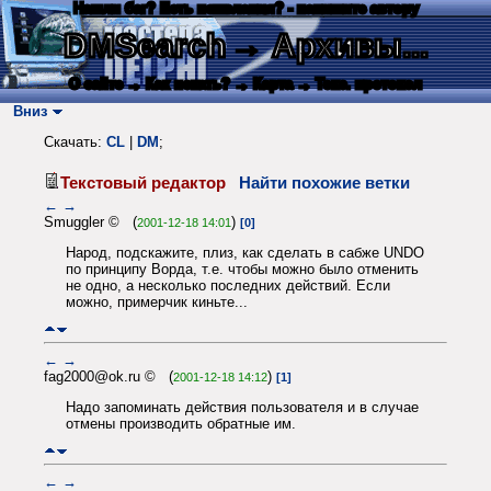
Нашли баг? Есть пожелания? - напишите автору
DMSearch
→ Архивы...
О сайте
→ Как искать?
→ Карта
→ Текс. протокол
Вниз
Скачать:
CL
|
DM
;
Текстовый редактор
Найти похожие ветки
←
→
Smuggler © (
)
2001-12-18 14:01
[0]
Народ, подскажите, плиз, как сделать в сабже UNDO
по принципу Ворда, т.е. чтобы можно было отменить
не одно, а несколько последних действий. Если
можно, примерчик киньте...
←
→
fag2000@ok.ru © (
)
2001-12-18 14:12
[1]
Надо запоминать действия пользователя и в случае
отмены производить обратные им.
←
→