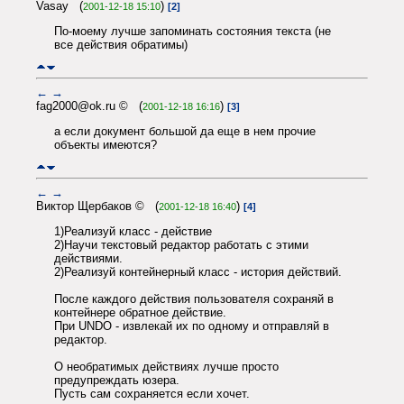
Vasay (
)
2001-12-18 15:10
[2]
По-моему лучше запоминать состояния текста (не
все действия обратимы)
←
→
fag2000@ok.ru © (
)
2001-12-18 16:16
[3]
а если документ большой да еще в нем прочие
объекты имеются?
←
→
Виктор Щербаков © (
)
2001-12-18 16:40
[4]
1)Реализуй класс - действие
2)Научи текстовый редактор работать с этими
действиями.
2)Реализуй контейнерный класс - история действий.
После каждого действия пользователя сохраняй в
контейнере обратное действие.
При UNDO - извлекай их по одному и отправляй в
редактор.
О необратимых действиях лучше просто
предупреждать юзера.
Пусть сам сохраняется если хочет.