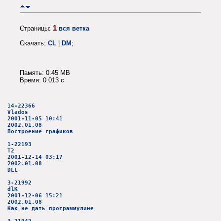
1
Страницы:
вся ветка
Скачать:
CL
|
DM
;
Память: 0.45 MB
Время: 0.013 c
14-22366
Vlados
2001-11-05 10:41
2002.01.08
Построение графиков
1-22193
T2
2001-12-14 03:17
2002.01.08
DLL
3-21992
dlK
2001-12-06 15:21
2002.01.08
Как не дать программулине