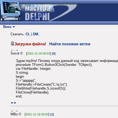
Вниз
Скачать:
CL
|
DM
;
Загрузка файла!
Найти похожие ветки
←
→
Socol © (
)
2001-12-18 08:54
[0]
Здраствуйте! Почему когда данный код записывает информацию
procedure TForm1.Button3Click(Sender: TObject);
var FileHandle: Integer;
S:string;
begin
S:="qqqqqq";
FileHandle:=FileCreate("C:\q.txt");
FileWrite(Filehandle,S,sizeof(S));
FileClose(FileHandle);
end;
←
→
MBo © (
)
2001-12-18 09:00
[1]