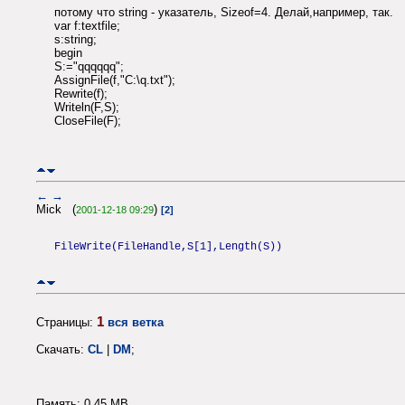
потому что string - указатель, Sizeof=4. Делай,например, так.
var f:textfile;
s:string;
begin
S:="qqqqqq";
AssignFile(f,"C:\q.txt");
Rewrite(f);
Writeln(F,S);
CloseFile(F);
←
→
Mick (
)
2001-12-18 09:29
[2]
FileWrite(FileHandle,S[1],Length(S))
1
Страницы:
вся ветка
Скачать:
CL
|
DM
;
Память: 0.45 MB